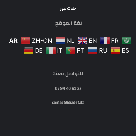
جادت نيوز
لغة الموقع:
AR
ZH-CN
NL
EN
FR
DE
IT
PT
RU
ES
للتواصل معنا:
32 61 40 94 07
contact@djadet.dz