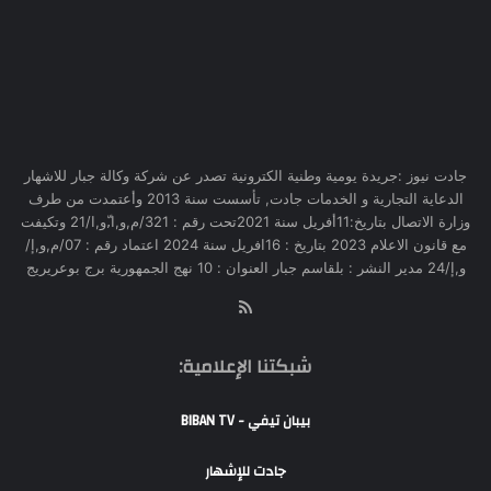
جادت نيوز :جريدة يومية وطنية الكترونية تصدر عن شركة وكالة جبار للاشهار
الدعاية التجارية و الخدمات جادت, تأسست سنة 2013 وأعتمدت من طرف
وزارة الاتصال بتاريخ:11أفريل سنة 2021تحت رقم : 321/م,و,ا,ّو,ا/21 وتكيفت
مع قانون الاعلام 2023 بتاريخ : 16افريل سنة 2024 اعتماد رقم : 07/م,و,إ/
و,إ/24 مدير النشر : بلقاسم جبار العنوان : 10 نهج الجمهورية برج بوعريريج
RSS
شبكتنا الإعلامية:
بيبان تيفي - BIBAN TV
جادت للإشهار