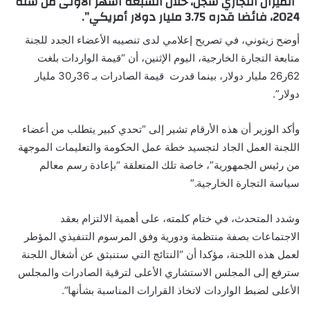
“الميزان التجاري سجل، خلال السبعة أشهر الأولى من سنة
2024، فائضا قدره 3.75 مليار دولار أمريكي”.
أوضح زيتوني، في تصريح إعلامي لدى تنصيبه الأعضاء الجدد للجنة
متابعة التجارة الخارجية، اليوم الإثنين، أن “قيمة الواردات بلغت
62ر26 مليار دولار، بينما قدرت قيمة الصادرات بـ 36ر30 مليار
دولار”.
وأكد الوزير أن هذه الأرقام تشير إلى “تحدي كبير يتطلب من أعضاء
اللجنة العمل الجاد لتجسيد خطة عمل الحكومة والتعليمات الموجهة
من رئيس الجمهورية”، خاصة تلك المتعلقة “بإعادة رسم معالم
سياسة التجارة الخارجية.”
وشدد المتحدث، في ختام كلمته، على أهمية الالتزام بعقد
الاجتماعات بصفة منتظمة ودورية وفق المرسوم التنفيذي المؤطر
لعمل هذه اللجنة، مؤكدا أن “النتائج التي ستنبثق عن أشغال اللجنة
سترفع إلى المجلس الاستشاري الأعلى لترقية الصادرات والمجلس
الأعلى لضبط الواردات لاتخاذ القرارات المناسبة بشأنها”.