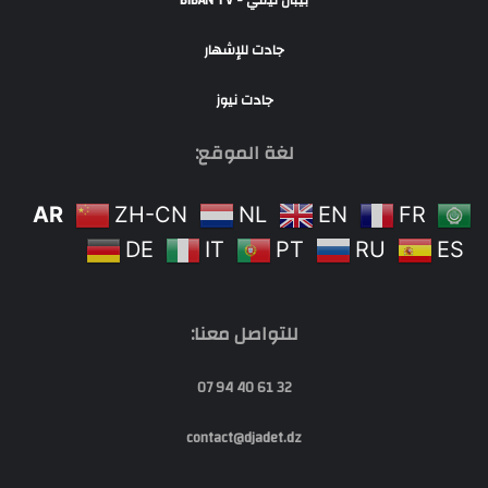
جادت للإشهار
جادت نيوز
لغة الموقع:
AR
ZH-CN
NL
EN
FR
DE
IT
PT
RU
ES
للتواصل معنا:
32 61 40 94 07
contact@djadet.dz