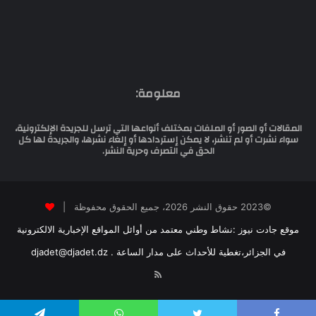
معلومة:
المقالات أو الصور أو الملفات بمختلف أنواعها التي ترسل للجريدة الإلكترونية،
سواء نشرت أو لم تنشر، لا يمكن إستردادها أو إلغاء نشرها، والجريدة لها كل
الحق في التصرف وحرية النشر.
©2023 حقوق النشر 2026، جميع الحقوق محفوظة |
موقع جادت نيوز :نشاط وطني معتمد من أوائل المواقع الإخبارية الالكترونية
في الجزائر،تغطية للأحداث على مدار الساعة . djadet@djadet.dz
RSS