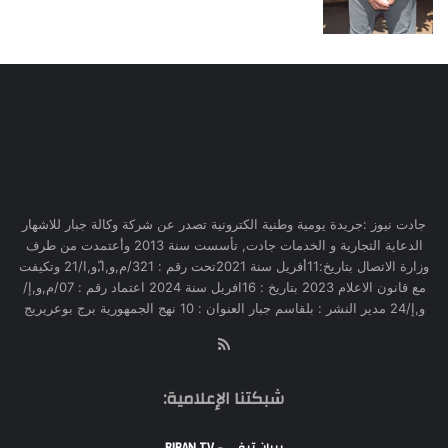
جادت نيوز :جريدة يومية وطنية الكترونية تصدر عن شركة وكالة جبار للاشهار
الدعاية التجارية و الخدمات جادت, تأسست سنة 2013 وأعتمدت من طرف
وزارة الاتصال بتاريخ:11أفريل سنة 2021تحت رقم : 321/م,و,ا,ّو,ا/21 وتكيفت
مع قانون الاعلام 2023 بتاريخ : 16افريل سنة 2024 اعتماد رقم : 07/م,و,إ/
و,إ/24 مدير النشر : بلقاسم جبار العنوان : 10 نهج الجمهورية برج بوعريريج
RSS
شبكتنا الإعلامية:
بيبان تيفي - BIBAN TV