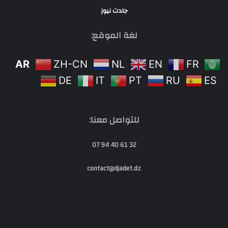
جادت نيوز
لغة الموقع:
AR
ZH-CN
NL
EN
FR
DE
IT
PT
RU
ES
للتواصل معنا:
32 61 40 94 07
contact@djadet.dz