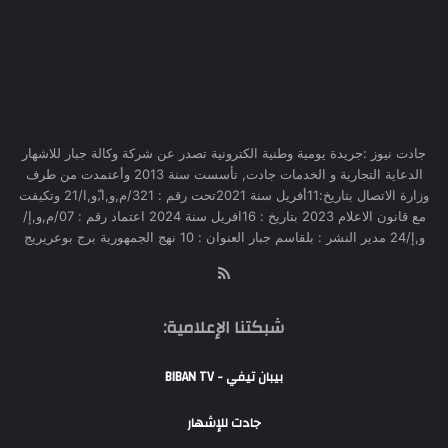
جادت نيوز :جريدة يومية وطنية الكترونية تصدر عن شركة وكالة جبار للاشهار
الدعاية التجارية و الخدمات جادت, تأسست سنة 2013 وأعتمدت من طرف
وزارة الاتصال بتاريخ:11أفريل سنة 2021تحت رقم : 321/م,و,ا,ّو,ا/21 وتكيفت
مع قانون الاعلام 2023 بتاريخ : 16افريل سنة 2024 اعتماد رقم : 07/م,و,إ/
و,إ/24 مدير النشر : بلقاسم جبار العنوان : 10 نهج الجمهورية برج بوعريريج
RSS
شبكتنا الإعلامية:
بيبان تيفي - BIBAN TV
جادت للإشهار