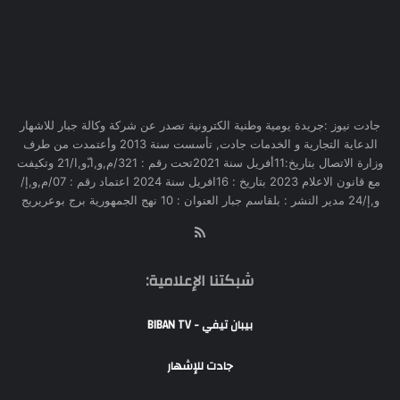
جادت نيوز :جريدة يومية وطنية الكترونية تصدر عن شركة وكالة جبار للاشهار
الدعاية التجارية و الخدمات جادت, تأسست سنة 2013 وأعتمدت من طرف
وزارة الاتصال بتاريخ:11أفريل سنة 2021تحت رقم : 321/م,و,ا,ّو,ا/21 وتكيفت
مع قانون الاعلام 2023 بتاريخ : 16افريل سنة 2024 اعتماد رقم : 07/م,و,إ/
و,إ/24 مدير النشر : بلقاسم جبار العنوان : 10 نهج الجمهورية برج بوعريريج
RSS
شبكتنا الإعلامية:
بيبان تيفي - BIBAN TV
جادت للإشهار