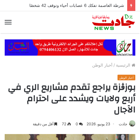
شرطة العاصمة تفكك 6 عصابات أحياء وتوقف 42 شخصًا
الق
الرئيسية
/
أخبار الوطن
أخبار الوطن
بوزڨزة يراجع تقدم مشاريع الري في
أربع ولايات ويشدد على احترام
الآجال
جادت
23 يونيو، 2026
0
72
أقل من دقيقة