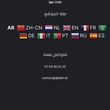
جادت نيوز
لغة الموقع:
AR
ZH-CN
NL
EN
FR
DE
IT
PT
RU
ES
للتواصل معنا:
32 61 40 94 07
contact@djadet.dz