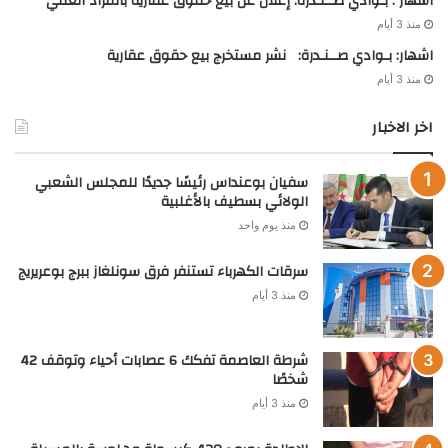
اشهار : بـوادي صــنـدرة: إعلان عن بيع حقوق عقارية بالمزاد العلني
منذ 3 أيام
اشهار: بـوادي صــنـدرة: نشر مستخرج بيع حقوق عقارية
منذ 3 أيام
اخر الاخبار
سفيان بوعنداس رئيسًا جديدًا للمجلس الشعبي
الولائي بسطيف بالأغلبية
منذ يوم واحد
سرقات الكهرباء تستنفر فرق سونلغاز ببرج بوعريريج
منذ 3 أيام
شرطة العاصمة تفكك 6 عصابات أحياء وتوقف 42
شخصًا
منذ 3 أيام