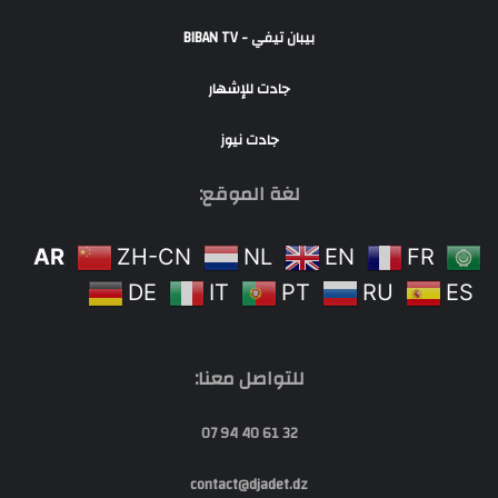
بيبان تيفي - BIBAN TV
جادت للإشهار
جادت نيوز
لغة الموقع:
AR
ZH-CN
NL
EN
FR
DE
IT
PT
RU
ES
للتواصل معنا:
32 61 40 94 07
contact@djadet.dz