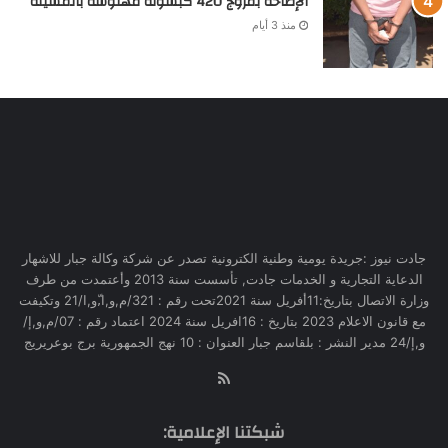
الإطاحة بمروج 420 كبسولة مهلوسة بالمسيلة
منذ 3 أيام
جادت نيوز :جريدة يومية وطنية الكترونية تصدر عن شركة وكالة جبار للاشهار
الدعاية التجارية و الخدمات جادت, تأسست سنة 2013 وأعتمدت من طرف
وزارة الاتصال بتاريخ:11أفريل سنة 2021تحت رقم : 321/م,و,ا,ّو,ا/21 وتكيفت
مع قانون الاعلام 2023 بتاريخ : 16افريل سنة 2024 اعتماد رقم : 07/م,و,إ/
و,إ/24 مدير النشر : بلقاسم جبار العنوان : 10 نهج الجمهورية برج بوعريريج
RSS
شبكتنا الإعلامية: