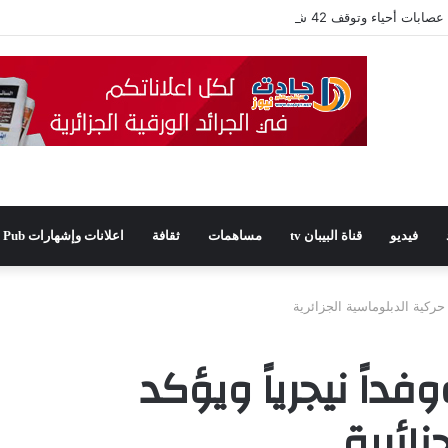
فيديو
قناة البيبان tv
مساهمات
ثقافة
اعلانات وإشهارات Pub
حركية الدبلوماسية الجزائرية
داً نيجرياً ويؤكد
زائرية