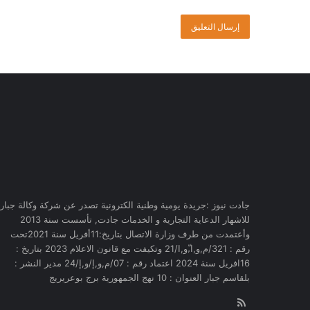
جادت نيوز :جريدة يومية وطنية الكترونية تصدر عن شركة وكالة جبار
للاشهار الدعاية التجارية و الخدمات جادت, تأسست سنة 2013
وأعتمدت من طرف وزارة الاتصال بتاريخ:11أفريل سنة 2021تحت
رقم : 321/م,و,ا,ّو,ا/21 وتكيفت مع قانون الاعلام 2023 بتاريخ :
16افريل سنة 2024 اعتماد رقم : 07/م,و,إ/و,إ/24 مدير النشر :
بلقاسم جبار العنوان : 10 نهج الجمهورية برج بوعريريج
RSS