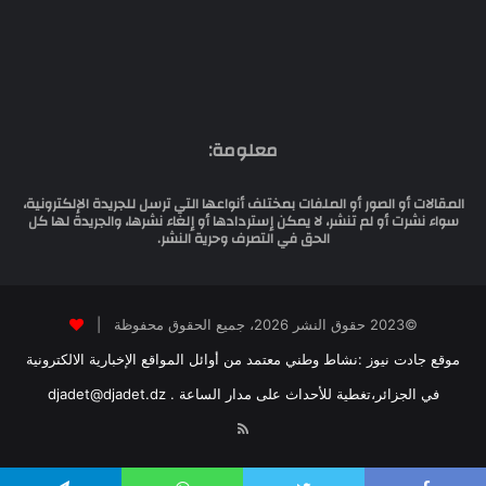
معلومة:
المقالات أو الصور أو الملفات بمختلف أنواعها التي ترسل للجريدة الإلكترونية،
سواء نشرت أو لم تنشر، لا يمكن إستردادها أو إلغاء نشرها، والجريدة لها كل
الحق في التصرف وحرية النشر.
©2023 حقوق النشر 2026، جميع الحقوق محفوظة |
موقع جادت نيوز :نشاط وطني معتمد من أوائل المواقع الإخبارية الالكترونية
في الجزائر،تغطية للأحداث على مدار الساعة . djadet@djadet.dz
RSS