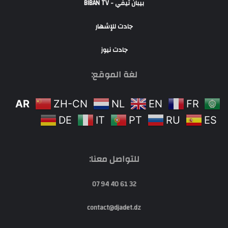
بيبان تيفي - BIBAN TV
جادت للإشهار
جادت نيوز
لغة الموقع:
AR
ZH-CN
NL
EN
FR
DE
IT
PT
RU
ES
للتواصل معنا:
32 61 40 94 07
contact@djadet.dz