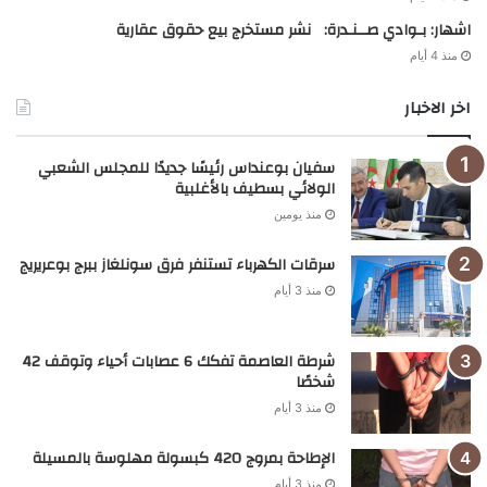
اشهار: بـوادي صــنـدرة: نشر مستخرج بيع حقوق عقارية
منذ 4 أيام
اخر الاخبار
سفيان بوعنداس رئيسًا جديدًا للمجلس الشعبي
الولائي بسطيف بالأغلبية
منذ يومين
سرقات الكهرباء تستنفر فرق سونلغاز ببرج بوعريريج
منذ 3 أيام
شرطة العاصمة تفكك 6 عصابات أحياء وتوقف 42
شخصًا
منذ 3 أيام
الإطاحة بمروج 420 كبسولة مهلوسة بالمسيلة
منذ 3 أيام