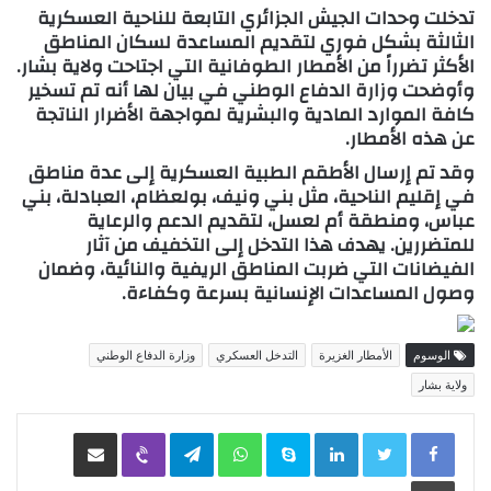
تدخلت
وحدات الجيش الجزائري
التابعة للناحية العسكرية
الثالثة بشكل فوري لتقديم المساعدة لسكان
المناطق
الأكثر تضرراً من الأمطار الطوفانية
التي اجتاحت ولاية
بشار
.
وأوضحت
وزارة الدفاع الوطني
في بيان لها أنه تم
تسخير
كافة الموارد المادية والبشرية
لمواجهة الأضرار الناتجة
عن هذه الأمطار.
وقد تم إرسال
الأطقم الطبية العسكرية
إلى عدة مناطق
في إقليم الناحية، مثل
بني ونيف، بولعظام، العبادلة، بني
عباس، ومنطقة أم لعسل
، لتقديم الدعم والرعاية
للمتضررين. يهدف هذا التدخل إلى التخفيف من آثار
الفيضانات
التي ضربت المناطق الريفية والنائية، وضمان
وصول
المساعدات الإنسانية
بسرعة وكفاءة.
الوسوم
الأمطار الغزيرة
التدخل العسكري
وزارة الدفاع الوطني
ولاية بشار
LinkedIn
Skype
WhatsApp
Telegram
Viber
مشاركة عبر البريد
طباعة