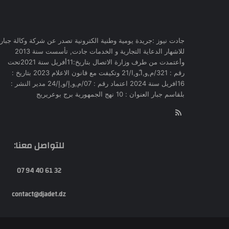
جادت نيوز :جريدة يومية وطنية الكترونية تصدر عن شركة وكالة جبار
للاشهار الدعاية التجارية و الخدمات جادت, تأسست سنة 2013
وأعتمدت من طرف وزارة الاتصال بتاريخ:11أفريل سنة 2021تحت
رقم : 321/م,و,ا,ّو,ا/21 وتكيفت مع قانون الاعلام 2023 بتاريخ :
16افريل سنة 2024 اعتماد رقم : 07/م,و,إ/و,إ/24 مدير النشر :
بلقاسم جبار العنوان : 10 نهج الجمهورية برج بوعريريج
RSS
للتواصل معنا:
32 61 40 94 07
contact@djadet.dz