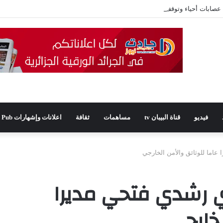
فيديو
قناة البيبان tv
مساهمات
ثقافة
اعلانات وإشهارات Pub
عاما للوثائق والأمن الخارجي
 رشدي فتحي مديرا
لخارجي