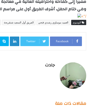
مشيرا إلى كفاءته واحترافيته العالية في معالجة 
وفي ختام الحفل، أشرف الفريق أول على مراسم ال
/">
الوسوم
العميد موساوي رشدي فتحي
الفريق أول السعيد شنڨريحة
inkedIn
Twitter
Facebook
جادت
مقالات ذات صلة