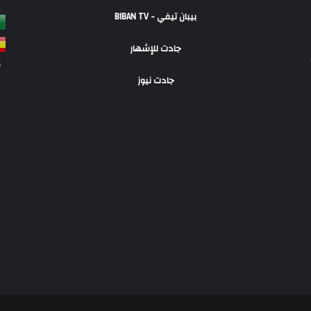
بيبان تيفي - BIBAN TV
جادت للإشهار
S
جادت نيوز