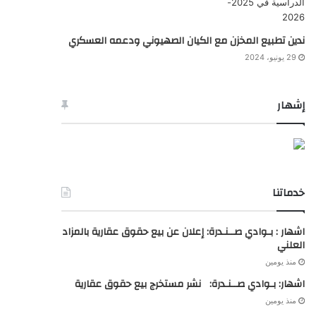
ندين تطبيع المخزن مع الكيان الصهيوني ودعمه العسكري
29 يونيو، 2024
إشهار
خدماتنا
اشهار : بـوادي صــنـدرة: إعلان عن بيع حقوق عقارية بالمزاد
العلني
منذ يومين
اشهار: بـوادي صــنـدرة: نشر مستخرج بيع حقوق عقارية
منذ يومين