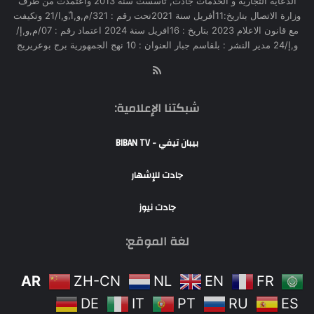
الدعاية التجارية و الخدمات جادت, تأسست سنة 2013 وأعتمدت من طرف
وزارة الاتصال بتاريخ:11أفريل سنة 2021تحت رقم : 321/م,و,ا,ّو,ا/21 وتكيفت
مع قانون الاعلام 2023 بتاريخ : 16افريل سنة 2024 اعتماد رقم : 07/م,و,إ/
و,إ/24 مدير النشر : بلقاسم جبار العنوان : 10 نهج الجمهورية برج بوعريريج
RSS
شبكتنا الإعلامية:
بيبان تيفي - BIBAN TV
جادت للإشهار
جادت نيوز
لغة الموقع:
AR
ZH-CN
NL
EN
FR
DE
IT
PT
RU
ES