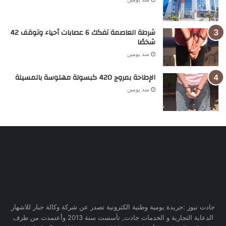
شرطة العاصمة تفكك 6 عصابات أحياء وتوقف 42
شخصًا
منذ يومين
الإطاحة بمروج 420 كبسولة مهلوسة بالمسيلة
منذ يومين
جادت نيوز :جريدة يومية وطنية الكترونية تصدر عن شركة وكالة جبار للاشهار
الدعاية التجارية و الخدمات جادت, تأسست سنة 2013 وأعتمدت من طرف