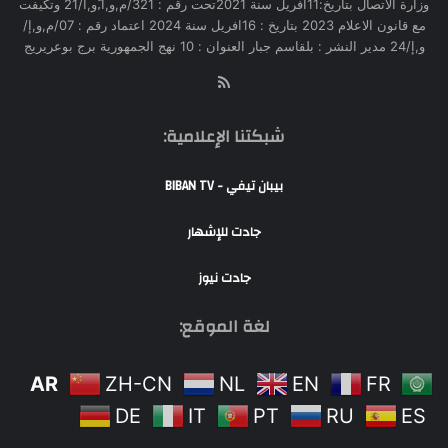
وزارة الاتصال بتاريخ:11أفريل سنة 2021تحت رقم : 321/م,و,ا,ّو,ا/21 وتكيفت
مع قانون الاعلام 2023 بتاريخ : 16افريل سنة 2024 اعتماد رقم : 07/م,و,إ/
و,إ/24 مدير النشر : بلقاسم جبار العنوان : 10 نهج الجمهورية برج بوعريريج
RSS
شبكتنا الإعلامية:
بيبان تيفي - BIBAN TV
جادت للإشهار
جادت نيوز
لغة الموقع:
AR
ZH-CN
NL
EN
FR
DE
IT
PT
RU
ES