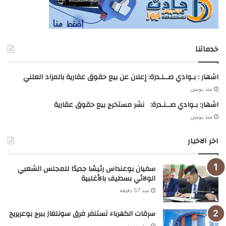
خدماتنا
اشهار : بـوادي صــنـدرة: إعلان عن بيع حقوق عقارية بالمزاد العلني
منذ يومين
اشهار: بـوادي صــنـدرة: نشر مستخرج بيع حقوق عقارية
منذ يومين
اخر الاخبار
سفيان بوعنداس رئيسًا جديدًا للمجلس الشعبي
الولائي بسطيف بالأغلبية
منذ 57 دقيقة
سرقات الكهرباء تستنفر فرق سونلغاز ببرج بوعريريج
منذ يومين