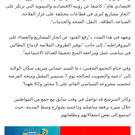
اقتصادي هام”، كاشفا عن رؤيته الاقتصادية والتنموية التي ترتكز على
“انجاز مشاريع كبرى في قطاعات مختلفة على غرار الفلاحة،
الصناعة، الطاقة، النقل، الصحة والخدمات”.
وتعهد في هذا الصدد بـ”رفع القيود عن انجاز المشاريع والقضاء على
البيروقراطية”، إلى جانب “توفير الظروف الملائمة لإدماج البطالين
في مناصب عمل ومراجعة المنح تحقيقا للعدالة الاجتماعية”.
وفي ختام التجمع الشعبي، دعا السيد حساني شريف سكان الولاية
إلى “دعمه والتصويت لصالحه يوم 7 سبتمبر المقبل ومنحه الفرصة
لتجسيد مشروعه السياسي القائم على 5 محاور و62 تعهدا”.
وكان المترشح قد تواصل في وقت سابق مع جمع من المواطنين
خلال سيره برفقة مناضليه وداعميه بشوارع وسط المدينة، حيث
استمع إلى بعض انشغالاتهم وتطلعاتهم.