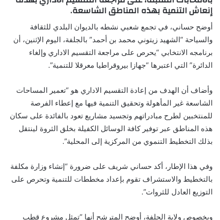
إنعاش التنمية بهذه المناطق الشاسعة.
أوضح حساني، في تجمع شعبي نشطه بالديوان البلدي للثقافة
والسياحة “الشهيد زيتوني محمد بن أحمد” بالجلفة، اليوم الإثنين، أن
برنامجه الانتخابي “يحرص على مراجعة التقسيم الاداري وإلغاء
الدائرة” التي اعتبرها “جهازا بيروقراطيا معرقلا للتنمية”.
وأضاف أن الهدف من إعادة التقسيم الاداري هو “تعمير المساحات
الشاسعة غير المأهولة وتحقيق التنمية فيها مع إعطاء الفرصة
للمنتخبين لطرح مبادراتهم وتجسيد مشاريع تعود بالفائدة على سكان
هذه المناطق عبر توفير كافة الوسائل الكفيلة بخلق الثروة لينتقل
بذلك التخطيط التنموي من المركزية إلى المحلية”.
وفي هذا الإطار، أكد حساني شريف على ضرورة “إنشاء وزارة مكلفة
بالتخطيط والاستشراف تقوم بإعداد مخططات للتنمية وتحرص على
التوزيع العادل للثروات”.
وبخصوص ولاية الجلفة، أوضح المترشح أنها “تمثل مشروع قطب