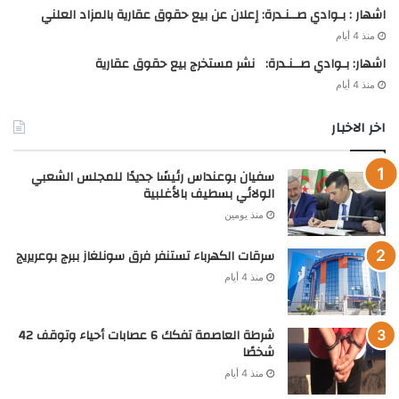
اشهار : بـوادي صــنـدرة: إعلان عن بيع حقوق عقارية بالمزاد العلني
منذ 4 أيام
اشهار: بـوادي صــنـدرة: نشر مستخرج بيع حقوق عقارية
منذ 4 أيام
اخر الاخبار
سفيان بوعنداس رئيسًا جديدًا للمجلس الشعبي
الولائي بسطيف بالأغلبية
منذ يومين
سرقات الكهرباء تستنفر فرق سونلغاز ببرج بوعريريج
منذ 4 أيام
شرطة العاصمة تفكك 6 عصابات أحياء وتوقف 42
شخصًا
منذ 4 أيام