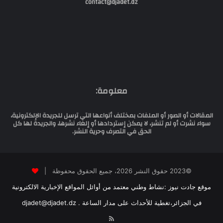
contact@djadet.dz
معلومة:
المقالات أو الصور أو الملفات بمختلف أنواعها التي ترسل للجريدة الإلكترونية،
سواء نشرت أو لم تنشر، لا يمكن إستردادها أو إلغاء نشرها، والجريدة لها كل
الحق في التصرف وحرية النشر.
©2023 حقوق النشر 2026، جميع الحقوق محفوظة |
موقع جادت نيوز :نشاط وطني معتمد من أوائل المواقع الإخبارية الالكترونية
في الجزائر،تغطية للأحداث على مدار الساعة . djadet@djadet.dz
RSS