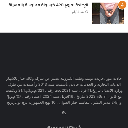
الإطاحة بمروج 420 كبسولة مهلوسة بالمسيلة
منذ 4 أيام
جادت نيوز :جريدة يومية وطنية الكترونية تصدر عن شركة وكالة جبار للاشهار
الدعاية التجارية و الخدمات جادت, تأسست سنة 2013 وأعتمدت من طرف
وزارة الاتصال بتاريخ:11أفريل سنة 2021تحت رقم : 321/م,و,ا,ّو,ا/21 وتكيفت
مع قانون الاعلام 2023 بتاريخ : 16افريل سنة 2024 اعتماد رقم : 07/م,و,إ/
و,إ/24 مدير النشر : بلقاسم جبار العنوان : 10 نهج الجمهورية برج بوعريريج
RSS