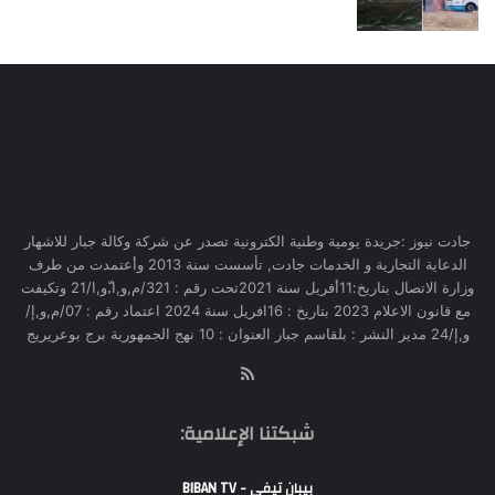
جادت نيوز :جريدة يومية وطنية الكترونية تصدر عن شركة وكالة جبار للاشهار
الدعاية التجارية و الخدمات جادت, تأسست سنة 2013 وأعتمدت من طرف
وزارة الاتصال بتاريخ:11أفريل سنة 2021تحت رقم : 321/م,و,ا,ّو,ا/21 وتكيفت
مع قانون الاعلام 2023 بتاريخ : 16افريل سنة 2024 اعتماد رقم : 07/م,و,إ/
و,إ/24 مدير النشر : بلقاسم جبار العنوان : 10 نهج الجمهورية برج بوعريريج
RSS
شبكتنا الإعلامية:
بيبان تيفي - BIBAN TV