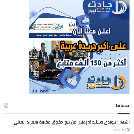
خدماتنا
اشهار : بـوادي صــنـدرة: إعلان عن بيع حقوق عقارية بالمزاد العلني
منذ يومين