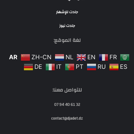
جادت للإشهار
جادت نيوز
لغة الموقع:
AR
ZH-CN
NL
EN
FR
DE
IT
PT
RU
ES
للتواصل معنا:
32 61 40 94 07
contact@djadet.dz