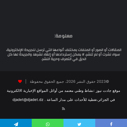
معلومة:
المقالات أو الصور أو الملفات بمختلف أنواعها التي ترسل للجريدة الإلكترونية،
سواء نشرت أو لم تنشر، لا يمكن إستردادها أو إلغاء نشرها، والجريدة لها كل
الحق في التصرف وحرية النشر.
©2023 حقوق النشر 2026، جميع الحقوق محفوظة |
موقع جادت نيوز :نشاط وطني معتمد من أوائل المواقع الإخبارية الالكترونية
في الجزائر،تغطية للأحداث على مدار الساعة . djadet@djadet.dz
RSS