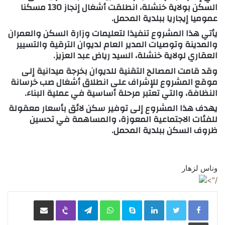
السكن بولاية خنشلة، انطلقت أشغال إنجاز 130 مسكنا
عموميا إيجاريا ببلدية المحمل.
يأتي هذا المشروع تنفيذا لتعليمات وزارة السكن والعمران
والمدينة وتوصيات المدير العام لديوان الترقية والتسيير
العقاري لولاية خنشلة، السيد رياض عبد العزيز.
وقد قامت المصالح التقنية للديوان بخرجة ميدانية إلى
موقع المشروع للإشراف على انطلاق أشغال صب خرسانة
النظافة، والتي تعتبر مرحلة أساسية في عملية البناء.
يهدف هذا المشروع إلى توفير سكن لائق بأسعار معقولة
للفئات الاجتماعية المعوزة، والمساهمة في تحسين
ظروف السكن ببلدية المحمل.
وناس لزهار
/">
LinkedIn
Skype
WhatsApp
Telegram
Viber
مشاركة عبر البريد
طباعة