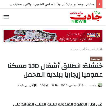
سفيان بوعنداس رئيسًا جديدًا للمجلس الشعبي الولائي بسطيف بالأغلبية
الق
الرئيسية
/
أخبار محلية
أخبار محلية
خنشلة: انطلاق أشغال 130 مسكنا
عموميا إيجاريا ببلدية المحمل
جادت
18 أغسطس، 2024
0
164
أقل من دقيقة
في إطار الجهود المبذولة لتلبية الطلب المتزايد على