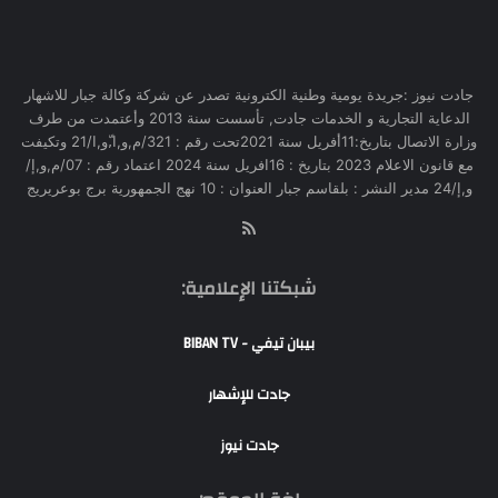
جادت نيوز :جريدة يومية وطنية الكترونية تصدر عن شركة وكالة جبار للاشهار
الدعاية التجارية و الخدمات جادت, تأسست سنة 2013 وأعتمدت من طرف
وزارة الاتصال بتاريخ:11أفريل سنة 2021تحت رقم : 321/م,و,ا,ّو,ا/21 وتكيفت
مع قانون الاعلام 2023 بتاريخ : 16افريل سنة 2024 اعتماد رقم : 07/م,و,إ/
و,إ/24 مدير النشر : بلقاسم جبار العنوان : 10 نهج الجمهورية برج بوعريريج
RSS
شبكتنا الإعلامية:
بيبان تيفي - BIBAN TV
جادت للإشهار
جادت نيوز