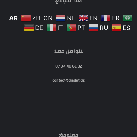
لغة الموقع:
AR
ZH-CN
NL
EN
FR
DE
IT
PT
RU
ES
للتواصل معنا:
32 61 40 94 07
contact@djadet.dz
معلومة: