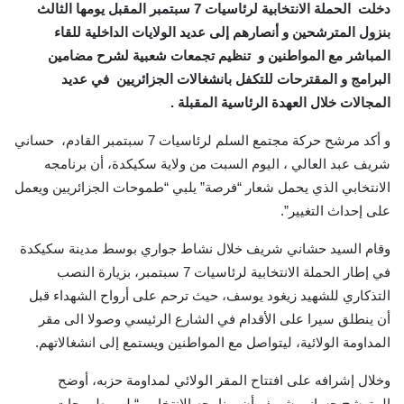
دخلت الحملة الانتخابية لرئاسيات 7 سبتمبر المقبل يومها الثالث
بنزول المترشحين و أنصارهم إلى عديد الولايات الداخلية للقاء
المباشر مع المواطنين و تنظيم تجمعات شعبية لشرح مضامين
البرامج و المقترحات للتكفل بانشغالات الجزائريين في عديد
المجالات خلال العهدة الرئاسية المقبلة .
و أكد مرشح حركة مجتمع السلم لرئاسيات 7 سبتمبر القادم، حساني
شريف عبد العالي ، اليوم السبت من ولاية سكيكدة، أن برنامجه
الانتخابي الذي يحمل شعار “فرصة” يلبي “طموحات الجزائريين ويعمل
على إحداث التغيير”.
وقام السيد حشاني شريف خلال نشاط جواري بوسط مدينة سكيكدة
في إطار الحملة الانتخابية لرئاسيات 7 سبتمبر، بزيارة النصب
التذكاري للشهيد زيغود يوسف، حيث ترحم على أرواح الشهداء قبل
أن ينطلق سيرا على الأقدام في الشارع الرئيسي وصولا الى مقر
المداومة الولائية، ليتواصل مع المواطنين ويستمع إلى انشغالاتهم.
وخلال إشرافه على افتتاح المقر الولائي لمداومة حزبه، أوضح
المترشح حساني شريف أن برنامجه الانتخابي “يلبي طموحات