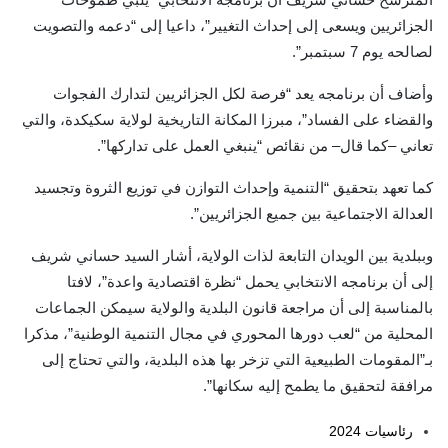
الجزائريين ويسعى إلى إحداث التغيير”، داعيا إلى “دعمه والتصويت
لصالحه يوم 7 سبتمبر”.
وأضاف أن برنامجه يعد “فرصة لكل الجزائريين لتدارك الفجوات
والقضاء على الفساد”، مبرزا المكانة التاريخية لولاية سكيكدة، والتي
تعاني –كما قال– من نقائص “ينبغي العمل على تداركها”.
كما تعهد بتحقيق “التنمية وإحداث التوازن في توزيع الثروة وتجسيد
العدالة الاجتماعية بين جميع الجزائريين”.
وببلدية بين الويدان التابعة لذات الولاية، أشار السيد حساني شريف
إلى أن برنامجه الانتخابي يحمل “نظرة اقتصادية واعدة”، لافتا
بالمناسبة إلى أن مراجعة قانون البلدية والولاية سيمكن الجماعات
المحلية من “لعب دورها المحوري في مجال التنمية الوطنية”، مذكرا
بـ”المقومات الطبيعية التي تزخر بها هذه البلدية، والتي تحتاج إلى
مرافقة لتحقيق ما يطمح إليه سكانها”.
رئاسيات 2024