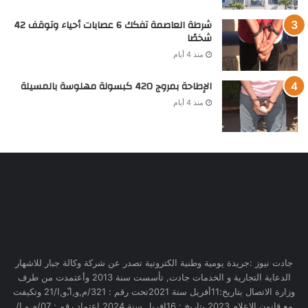
شرطة العاصمة تفكك 6 عصابات أحياء وتوقف 42
شخصًا
منذ 4 أيام
الإطاحة بمروج 420 كبسولة مهلوسة بالمسيلة
منذ 4 أيام
جادت نيوز :جريدة يومية وطنية الكترونية تصدر عن شركة وكالة جبار للاشهار
الدعاية التجارية و الخدمات جادت, تأسست سنة 2013 وأعتمدت من طرف
وزارة الاتصال بتاريخ:11أفريل سنة 2021تحت رقم : 321/م,و,ا,ّو,ا/21 وتكيفت
مع قانون الاعلام 2023 بتاريخ : 16افريل سنة 2024 اعتماد رقم : 07/م,و,إ/