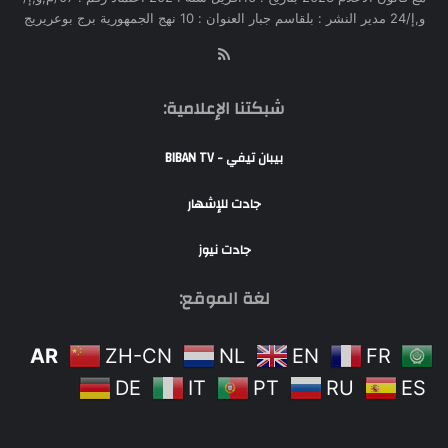
و,إ/24 مدير النشر : بلقاسم جبار العنوان : 10 نهج الجمهورية برج بوعريريج
RSS
شبكتنا الإعلامية:
بيبان تيفي - BIBAN TV
جادت للإشهار
جادت نيوز
لغة الموقع:
AR
ZH-CN
NL
EN
FR
DE
IT
PT
RU
ES