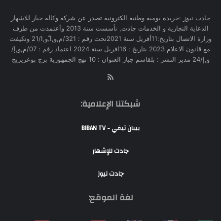
جادت نيوز :جريدة يومية وطنية الكترونية تصدر عن شركة وكالة جبار للاشهار
الدعاية التجارية و الخدمات جادت, تأسست سنة 2013 وأعتمدت من طرف
وزارة الاتصال بتاريخ:11أفريل سنة 2021تحت رقم : 321/م,و,ا,ّو,ا/21 وتكيفت
مع قانون الاعلام 2023 بتاريخ : 16افريل سنة 2024 اعتماد رقم : 07/م,و,إ/
و,إ/24 مدير النشر : بلقاسم جبار العنوان : 10 نهج الجمهورية برج بوعريريج
RSS
شبكتنا الإعلامية:
بيبان تيفي - BIBAN TV
جادت للإشهار
جادت نيوز
لغة الموقع: