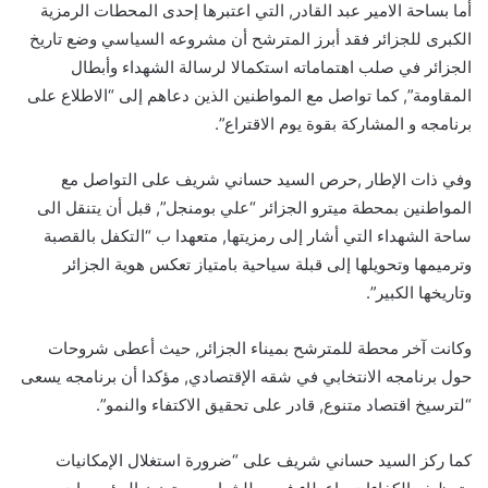
أما بساحة الامير عبد القادر, التي اعتبرها إحدى المحطات الرمزية
الكبرى للجزائر فقد أبرز المترشح أن مشروعه السياسي وضع تاريخ
الجزائر في صلب اهتماماته استكمالا لرسالة الشهداء وأبطال
المقاومة”, كما تواصل مع المواطنين الذين دعاهم إلى “الاطلاع على
برنامجه و المشاركة بقوة يوم الاقتراع”.
وفي ذات الإطار ,حرص السيد حساني شريف على التواصل مع
المواطنين بمحطة ميترو الجزائر “علي بومنجل”, قبل أن يتنقل الى
ساحة الشهداء التي أشار إلى رمزيتها, متعهدا ب “التكفل بالقصبة
وترميمها وتحويلها إلى قبلة سياحية بامتياز تعكس هوية الجزائر
وتاريخها الكبير”.
وكانت آخر محطة للمترشح بميناء الجزائر, حيث أعطى شروحات
حول برنامجه الانتخابي في شقه الإقتصادي, مؤكدا أن برنامجه يسعى
“لترسيخ اقتصاد متنوع, قادر على تحقيق الاكتفاء والنمو”.
كما ركز السيد حساني شريف على “ضرورة استغلال الإمكانيات