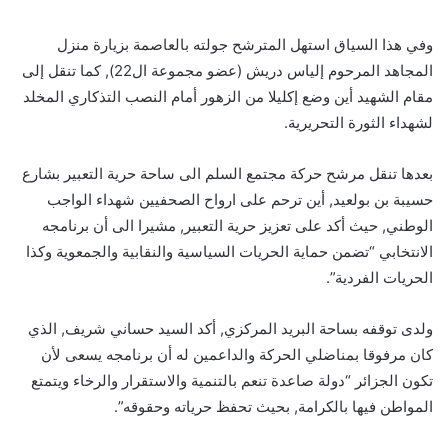
وفي هذا السياق استهل المترشح جولته بالعاصمة بزيارة منزل
المجاهد المرحوم إلياس دريش (عضو مجموعة ال22), كما تنقل إلى
مقام الشهيد أين وضع إكليلا من الزهور أمام النصب التذكاري المخلد
لشهداء الثورة التحريرية.
بعدها تنقل مرشح حركة مجتمع السلم الى ساحة حرية التعبير بشارع
حسيبة بن بولعيد, أين ترحم على ارواح الصحفيين شهداء الواجب
الوطني, حيث أكد على تعزيز حرية التعبير, مشيرا الى أن برنامجه
الانتخابي “تضمن حماية الحريات السياسية والنقابية والجمعوية وكذا
الحريات الفردية”.
ولدى توقفه بساحة البريد المركزي, أكد السيد حساني شريف, الذي
كان مرفوقا بمناضلي الحركة والداعمين له أن برنامجه يسعى لأن
تكون الجزائر “دولة صاعدة تنعم بالتنمية والاستقرار والرخاء ويتمتع
المواطن فيها بالكرامة, بحيث تحفظ حرياته وحقوقه”.