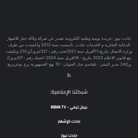
جادت نيوز :جريدة يومية وطنية الكترونية تصدر عن شركة وكالة جبار للاشهار
الدعاية التجارية و الخدمات جادت, تأسست سنة 2013 وأعتمدت من طرف
وزارة الاتصال بتاريخ:11أفريل سنة 2021تحت رقم : 321/م,و,ا,ّو,ا/21 وتكيفت
مع قانون الاعلام 2023 بتاريخ : 16افريل سنة 2024 اعتماد رقم : 07/م,و,إ/
و,إ/24 مدير النشر : بلقاسم جبار العنوان : 10 نهج الجمهورية برج بوعريريج
RSS
شبكتنا الإعلامية:
بيبان تيفي - BIBAN TV
جادت للإشهار
جادت نيوز