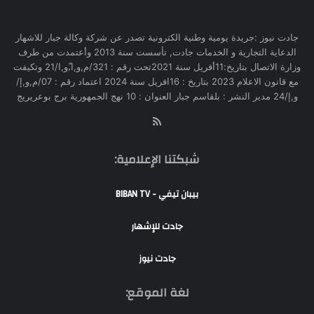
جادت نيوز :جريدة يومية وطنية الكترونية تصدر عن شركة وكالة جبار للاشهار
الدعاية التجارية و الخدمات جادت, تأسست سنة 2013 وأعتمدت من طرف
وزارة الاتصال بتاريخ:11أفريل سنة 2021تحت رقم : 321/م,و,ا,ّو,ا/21 وتكيفت
مع قانون الاعلام 2023 بتاريخ : 16افريل سنة 2024 اعتماد رقم : 07/م,و,إ/
و,إ/24 مدير النشر : بلقاسم جبار العنوان : 10 نهج الجمهورية برج بوعريريج
RSS
شبكتنا الإعلامية:
بيبان تيفي - BIBAN TV
جادت للإشهار
جادت نيوز
لغة الموقع: