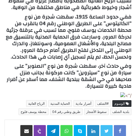
تسببت الرياح العاتية المصحوبة بأمطار غزيرة في سقوط
أشجار وخيوط كهربائية في مناطق مختلفة من الولاية.
ففي حدود الساعة 19:15، سقطت شجرة من نوع
“الكاليتوس” على الطريق الوطني رقم 04 بالقرب من
محطة الخدمات يوسف فلوح، مما تسبب في عرقلة جزئية
لحركة المرور. وسارعت فرق الحماية المدنية بالتنسيق مع
مصالح البلدية، والأشغال العمومية، وسونلغاز، والدرك
الوطني إلى التدخل لفتح الطريق أمام حركة المرور.
ولحسن الحظ، لم يتم تسجيل أي إصابات في هذا الحادث.
وفي حادث آخر، سقطت شجرة من نوع “الصنوبر” على
سيارة من نوع “سيتروين” كانت مركونة بجانب منزل
صاحبها في حي الشقة ببلدية الشلف، مما أسفر عن أضرار
مادية كبيرة للسيارة.
/">
الوسوم
#الشلف
أضرار مادية
الحماية المدنية
الرياح العاتية
بلدية الشلف
سقوط الأشجار
طريق وطني رقم 04
محطة يوسف فلوح
LinkedIn
Skype
WhatsApp
Telegram
Viber
مشاركة عبر البريد