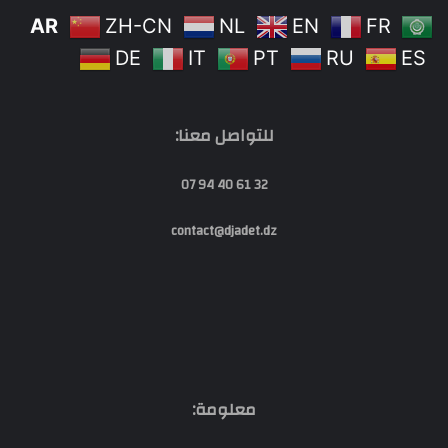
AR
ZH-CN
NL
EN
FR
DE
IT
PT
RU
ES
للتواصل معنا:
32 61 40 94 07
contact@djadet.dz
معلومة: