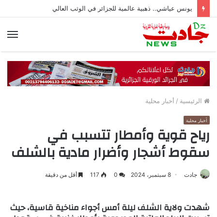
يونس عياشي.. ذهبية عالمية للجزائر في الوثب العالي
الق
الرئيسية
/
أخبار محلية
أخبار محلية
رياح قوية وأمطار تتسبب في
سقوط أشجار وأضرار مادية بالشلف
جادت
8 سبتمبر، 2024
0
117
أقل من دقيقة
شهدت ولاية الشلف ليلة أمس أجواء مناخية قاسية، حيث