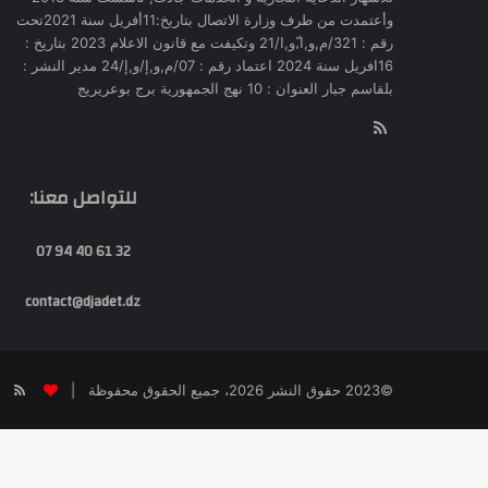
وأعتمدت من طرف وزارة الاتصال بتاريخ:11أفريل سنة 2021تحت
رقم : 321/م,و,ا,ّو,ا/21 وتكيفت مع قانون الاعلام 2023 بتاريخ :
16افريل سنة 2024 اعتماد رقم : 07/م,و,إ/و,إ/24 مدير النشر :
بلقاسم جبار العنوان : 10 نهج الجمهورية برج بوعريريج
RSS
للتواصل معنا:
32 61 40 94 07
contact@djadet.dz
SS
©2023 حقوق النشر 2026، جميع الحقوق محفوظة |