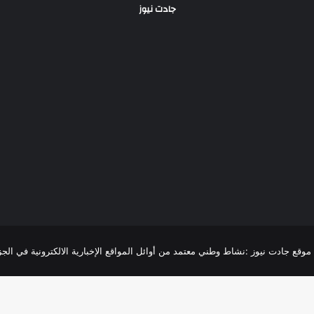
جادت نيوز
R
موقع جادت نيوز :نشاط وطني معتمد من أوائل المواقع الإخبارية الالكترونية في الجزائر،تغطية 