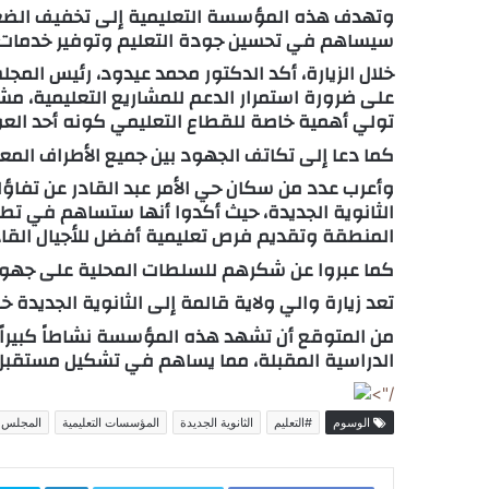
وتهدف هذه المؤسسة التعليمية إلى تخفيف الضغط 
سيساهم في تحسين جودة التعليم وتوفير خدمات 
خلال الزيارة، أكد الدكتور محمد عيدود، رئيس الم
على ضرورة استمرار الدعم للمشاريع التعليمية، مشي
تولي أهمية خاصة للقطاع التعليمي كونه أحد العو
كما دعا إلى تكاتف الجهود بين جميع الأطراف المع
وأعرب عدد من سكان حي الأمر عبد القادر عن تفاؤل
الثانوية الجديدة، حيث أكدوا أنها ستساهم في تطو
المنطقة وتقديم فرص تعليمية أفضل للأجيال القا
كما عبروا عن شكرهم للسلطات المحلية على جه
تعد زيارة والي ولاية قالمة إلى الثانوية الجديدة خ
من المتوقع أن تشهد هذه المؤسسة نشاطاً كبيراً
الدراسية المقبلة، مما يساهم في تشكيل مستقبل أك
/">
الوسوم
#التعليم
الثانوية الجديدة
المؤسسات التعليمية
المجلس ا
inkedIn