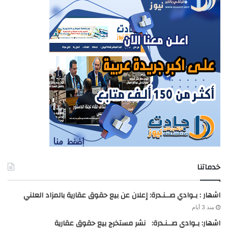
خدماتنا
اشهار : بـوادي صــنـدرة: إعلان عن بيع حقوق عقارية بالمزاد العلني
منذ 3 أيام
اشهار: بـوادي صــنـدرة: نشر مستخرج بيع حقوق عقارية