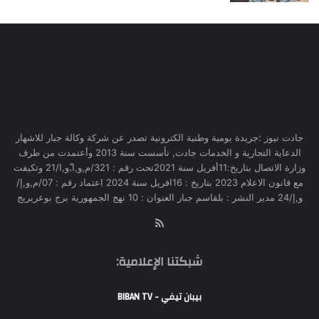
جادت نيوز :جريدة يومية وطنية الكترونية تصدر عن شركة وكالة جبار للاشهار
الدعاية التجارية و الخدمات جادت, تأسست سنة 2013 وأعتمدت من طرف
وزارة الاتصال بتاريخ:11أفريل سنة 2021تحت رقم : 321/م,و,ا,ّو,ا/21 وتكيفت
مع قانون الاعلام 2023 بتاريخ : 16افريل سنة 2024 اعتماد رقم : 07/م,و,إ/
و,إ/24 مدير النشر : بلقاسم جبار العنوان : 10 نهج الجمهورية برج بوعريريج
RSS
شبكتنا الإعلامية:
بيبان تيفي - BIBAN TV