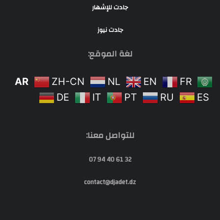
جادت للإشهار
جادت نيوز
لغة الموقع:
AR
ZH-CN
NL
EN
FR
DE
IT
PT
RU
ES
للتواصل معنا:
32 61 40 94 07
contact@djadet.dz