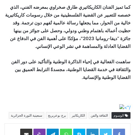
كما تميز الفنان الكاريكاتيري طارق صخراوي بمعرضه الفني، الذي
خصصه للتعبير عن القضية الفلسطينية من خلال رسومات كاريكاتيرية
خالية من الحوار، مما يجعلها رسالة عالمية تُفهم دون ترجمة. وقد
حظيت أعماله باهتمام وطني ودولي، وحصل على جوائز من بينها
جائزة “ديفا-رومانيا 2023″، مؤكدًا على أهمية الفن في الدفاع عن
القضايا العادلة والمساهمة في نشر الوعي الإنساني.
ساهمت الفعالية في إحياء الذاكرة الوطنية والتأكيد على دور الفن
والثقافة في خدمة القضايا الوطنية، مجسدةً الترابط العميق بين
القضايا الوطنية والإنسانية.
/">
الوسوم
الثقافة والفن
الكاريكاتير
برج بوعريريج
سبعينية الثورة الجزائرية
LinkedIn
Skype
WhatsApp
Telegram
Viber
مشاركة عبر البريد