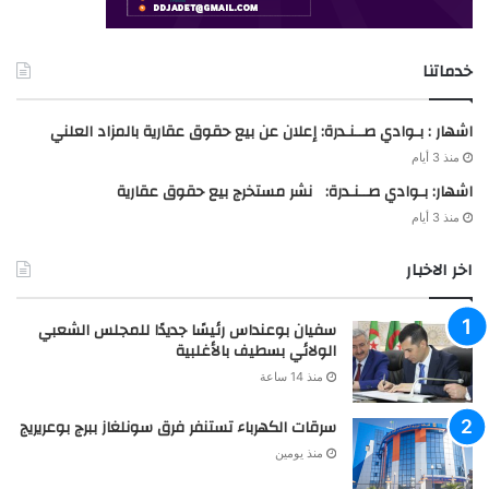
خدماتنا
اشهار : بـوادي صــنـدرة: إعلان عن بيع حقوق عقارية بالمزاد العلني
منذ 3 أيام
اشهار: بـوادي صــنـدرة: نشر مستخرج بيع حقوق عقارية
منذ 3 أيام
اخر الاخبار
سفيان بوعنداس رئيسًا جديدًا للمجلس الشعبي
الولائي بسطيف بالأغلبية
منذ 14 ساعة
سرقات الكهرباء تستنفر فرق سونلغاز ببرج بوعريريج
منذ يومين