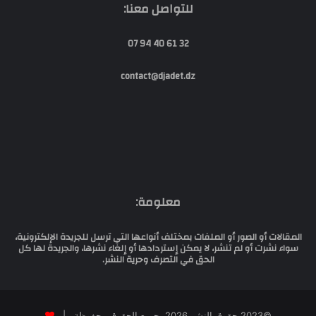
للتواصل معنا:
32 61 40 94 07
contact@djadet.dz
معلومة:
المقالات أو الصور أو الملفات بمختلف أنواعها التي ترسل للجريدة الإلكترونية،
سواء نشرت أو لم تنشر، لا يمكن إستردادها أو إلغاء نشرها، والجريدة لها كل
الحق في التصرف وحرية النشر.
©2023 حقوق النشر 2026، جميع الحقوق محفوظة |