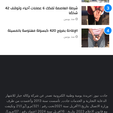
شرطة العاصمة تفكك 6 عصابات أحياء وتوقف 42
شخصًا
منذ يومين
الإطاحة بمروج 420 كبسولة مهلوسة بالمسيلة
منذ يومين
جادت نيوز :جريدة يومية وطنية الكترونية تصدر عن شركة وكالة جبار للاشهار
الدعاية التجارية و الخدمات جادت, تأسست سنة 2013 وأعتمدت من طرف
وزارة الاتصال بتاريخ:11أفريل سنة 2021تحت رقم : 321/م,و,ا,ّو,ا/21 وتكيفت
مع قانون الاعلام 2023 بتاريخ : 16افريل سنة 2024 اعتماد رقم : 07/م,و,إ/