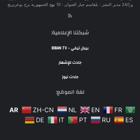
و,إ/24 مدير النشر : بلقاسم جبار العنوان : 10 نهج الجمهورية برج بوعريريج
RSS
شبكتنا الإعلامية:
بيبان تيفي - BIBAN TV
جادت للإشهار
جادت نيوز
لغة الموقع:
AR
ZH-CN
NL
EN
FR
DE
IT
PT
RU
ES