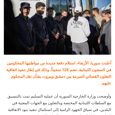
أعلنت سوريا، الأربعاء، استلام دفعة جديدة من مواطنيها المحكومين
في السجون اللبنانية، تضم 128 سجيناً، وذلك في إطار تنفيذ اتفاقية
التعاون القضائي المبرمة بين دمشق وبيروت بشأن نقل المحكوم
عليهم.
وأوضحت وزارة الخارجية السورية أن عملية التسليم تمت بالتنسيق
مع السلطات اللبنانية المختصة وبالتعاون مع الجهات المعنية في
البلدين، في سياق الجهود الرامية إلى استكمال تنفيذ بنود الاتفاقية