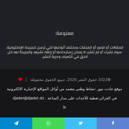
معلومة:
المقالات أو الصور أو الملفات بمختلف أنواعها التي ترسل للجريدة الإلكترونية،
سواء نشرت أو لم تنشر، لا يمكن إستردادها أو إلغاء نشرها، والجريدة لها كل
الحق في التصرف وحرية النشر.
©2023 حقوق النشر 2026، جميع الحقوق محفوظة |
موقع جادت نيوز :نشاط وطني معتمد من أوائل المواقع الإخبارية الالكترونية
في الجزائر،تغطية للأحداث على مدار الساعة . djadet@djadet.dz
RSS
Telegram
WhatsApp
Twitter
Faceboo