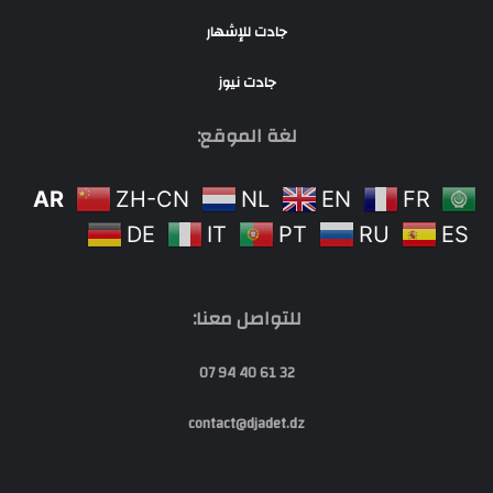
جادت للإشهار
جادت نيوز
لغة الموقع:
AR
ZH-CN
NL
EN
FR
DE
IT
PT
RU
ES
للتواصل معنا:
32 61 40 94 07
contact@djadet.dz