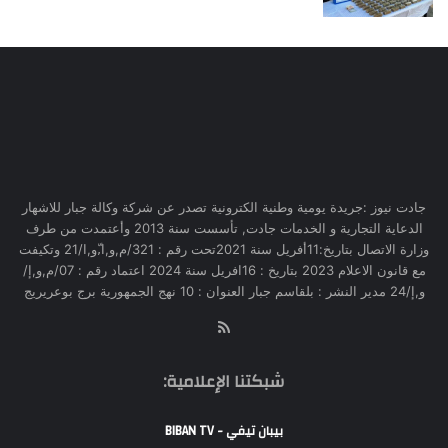
جادت نيوز :جريدة يومية وطنية الكترونية تصدر عن شركة وكالة جبار للاشهار
الدعاية التجارية و الخدمات جادت, تأسست سنة 2013 وأعتمدت من طرف
وزارة الاتصال بتاريخ:11أفريل سنة 2021تحت رقم : 321/م,و,ا,ّو,ا/21 وتكيفت
مع قانون الاعلام 2023 بتاريخ : 16افريل سنة 2024 اعتماد رقم : 07/م,و,إ/
و,إ/24 مدير النشر : بلقاسم جبار العنوان : 10 نهج الجمهورية برج بوعريريج
RSS
شبكتنا الإعلامية:
بيبان تيفي - BIBAN TV