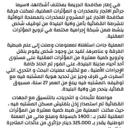
في إطار مكافحة الجريمة بمختلف أشكالها، لاسيما
جرائم الاتجار بالمخدرات و المؤثرات العقلية، تمكنت فرقة
مكافحة الاتجار غير المشروع للمخدرات بالمصلحة الولائية
للشرطة القضائية بأمن ولاية البليدة من توقيف شخص
ينشط ضمن شبكة إجرامية مختصة في ترويج المؤثرات
العقلية.
العملية جاءت استغلالا لمعلومات وصلت إلى علم ضبطية
الفرقة و عناصرها، تفيد عن وجود شخص يقوم بنقل
وترويج كمية معتبرة من المؤثرات العقلية على مستوى
أحد أحياء مدينة البليدة، على الفور تم اتخاذ كافة
الإجراءات الأمنية ، مع تكثيف عمليات البحث و التحري، التي
أسفرت في ظرف وجيز عن تحديد هوية المشتبه فيه مع
توقيفه ،المشتبه فيه يبلغ من العمر 27 سنة، مسبوق
قضائيا، ينحدر من ولاية البليدة.
مواصلة للأبحاث و التحريات، بالتنسيق مع الجهات
القضائية تم استصدار إذن بتفتيش مسكن المشتبه فيه ،
حيث مكنت العملية من ضبط كمية معتبرة من المؤثرات
العقلية تقدر بـ : 1400 كبسولة ومبلغ مالي من العملة
الوطنية يقدر بـ
000
.
325
دينار جزائري من عائدات المتاجرة