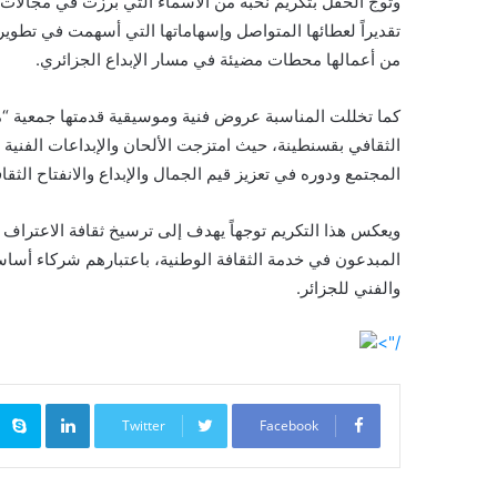
وتوج الحفل بتكريم نخبة من الأسماء التي برزت في مجالات 
تقديراً لعطائها المتواصل وإسهاماتها التي أسهمت في تطوير
من أعمالها محطات مضيئة في مسار الإبداع الجزائري.
كما تخللت المناسبة عروض فنية وموسيقية قدمتها جمعية “م
الثقافي بقسنطينة، حيث امتزجت الألحان والإبداعات الفنية 
المجتمع ودوره في تعزيز قيم الجمال والإبداع والانفتاح الثقا
ويعكس هذا التكريم توجهاً يهدف إلى ترسيخ ثقافة الاعتراف بأ
المبدعون في خدمة الثقافة الوطنية، باعتبارهم شركاء أسا
والفني للجزائر.
/">
inkedIn
Twitter
Facebook