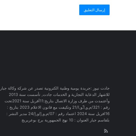
جادت نيوز :جريدة يومية وطنية الكترونية تصدر عن شركة وكالة جبار
للاشهار الدعاية التجارية و الخدمات جادت, تأسست سنة 2013
وأعتمدت من طرف وزارة الاتصال بتاريخ:11أفريل سنة 2021تحت
رقم : 321/م,و,ا,ّو,ا/21 وتكيفت مع قانون الاعلام 2023 بتاريخ :
16افريل سنة 2024 اعتماد رقم : 07/م,و,إ/و,إ/24 مدير النشر :
بلقاسم جبار العنوان : 10 نهج الجمهورية برج بوعريريج
RSS