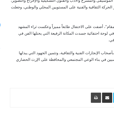
الموسيقى والمسرح والأدب والفنون التشكيلية والإخراج والتصوير،
 الحركة الثقافية والفنية على المستويين المحلي والوطني، وجعلت
قام”، أضفت على الاحتفال طابعاً مميزاً وعكست ثراء المشهد
في لوحة احتفائية جسدت المكانة الرفيعة التي يحتلها الفن في
في.
صحاب الإنجازات الفنية والثقافية، وتثمين الجهود التي يبذلها
سيين في بناء الوعي المجتمعي والمحافظة على الإرث الحضاري
L
Skype
مشاركة عبر البريد
طباعة