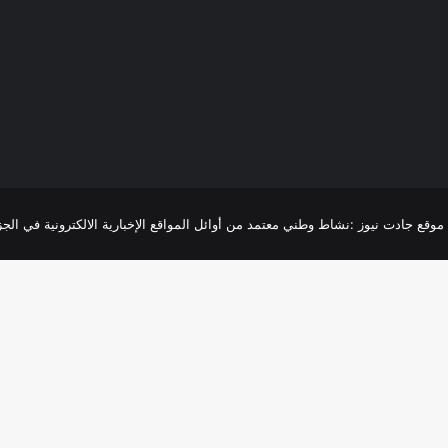
R
موقع جادت نيوز :نشاط وطني معتمد من أوائل المواقع الإخبارية الالكترونية في الجزائر،تغطية 