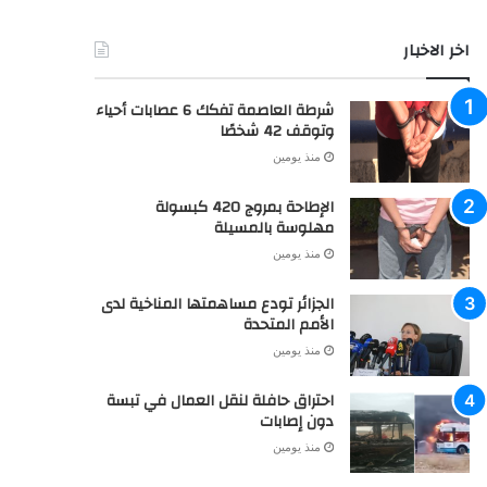
خدماتنا
اشهار : بـوادي صــنـدرة: إعلان عن بيع حقوق عقارية بالمزاد
العلني
منذ يومين
اشهار: بـوادي صــنـدرة: نشر مستخرج بيع حقوق عقارية
منذ يومين
اخر الاخبار
شرطة العاصمة تفكك 6 عصابات أحياء
وتوقف 42 شخصًا