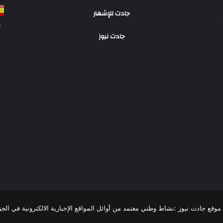
جادت للإشهار
S
جادت نيوز
R
موقع جادت نيوز :نشاط وطني معتمد من أوائل المواقع الإخبارية الالكترونية في الجزائر،تغطية 