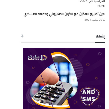
ندين تطبيع المخزن مع الكيان الصهيوني ودعمه العسكري
29 يونيو، 2024
إشهار
خدماتنا
اشهار : بـوادي صــنـدرة: إعلان عن بيع حقوق عقارية بالمزاد
العلني
منذ يومين
اشهار: بـوادي صــنـدرة: نشر مستخرج بيع حقوق عقارية
منذ يومين