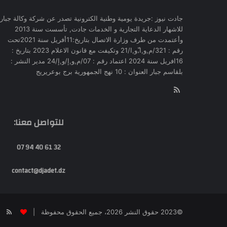
جادت نيوز :جريدة يومية وطنية الكترونية تصدر عن شركة وكالة جبار
للاشهار الدعاية التجارية و الخدمات جادت, تأسست سنة 2013
وأعتمدت من طرف وزارة الاتصال بتاريخ:11أفريل سنة 2021تحت
رقم : 321/م,و,ا,ّو,ا/21 وتكيفت مع قانون الاعلام 2023 بتاريخ :
16افريل سنة 2024 اعتماد رقم : 07/م,و,إ/و,إ/24 مدير النشر :
بلقاسم جبار العنوان : 10 نهج الجمهورية برج بوعريريج
RSS
للتواصل معنا:
32 61 40 94 07
contact@djadet.dz
SS
©2023 حقوق النشر 2026، جميع الحقوق محفوظة |