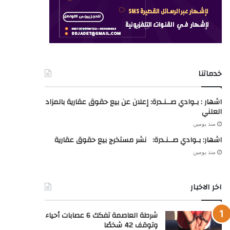
اخر الاخبار
شرطة العاصمة تفكك 6 عصابات أحياء
وتوقف 42 شخصًا
منذ يومين
الإطاحة بمروج 420 كبسولة
مهلوسة بالمسيلة
منذ يومين
الجزائر تودع مساهمتها المناخية لدى
الأمم المتحدة
منذ يومين
احتراق حافلة لنقل العمال في تبسة
دون إصابات
منذ يومين