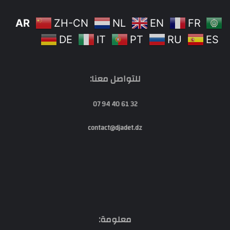
AR
ZH-CN
NL
EN
FR
DE
IT
PT
RU
ES
للتواصل معنا:
32 61 40 94 07
contact@djadet.dz
معلومة: