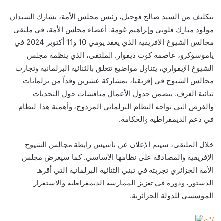
بتكليف من السيد صالح قوجيل، رئيس مجلس الأمة، يشارك السيدان
مولود مبارك فلوتي وإبراهيم غومة، أعضاء مجلس الأمة، في ملتقى
مجالس الشيوخ الإفريقية الذي يعقد يومي 10 و11 أكتوبر 2024 في
ياموسوكرو، عاصمة كوت ديفوار. الملتقى، الذي ينظمه مجلس
الشيوخ الإيفواري، يتناول مواضيع تتعلق بالثنائية البرلمانية وتجارب
مجالس الشيوخ في إفريقيا، بمشاركة عشرين وفداً من برلمانات
ثنائية الغرف. يتضمن جدول الأعمال مناقشات حول التحديات
والفرص التي تواجه النظام البرلماني المزدوج، وأهمية هذا النظام
في دعم الديمقراطية والحكامة.
خلال الملتقى، سيتم الإعلان عن تأسيس رابطة مجالس الشيوخ
الإفريقية والمصادقة على نظامها الأساسي. كما سيعرض مجلس
الأمة الجزائري تجربته في تبني الثنائية البرلمانية التي أقرها
الدستور، ودوره في تعزيز الممارسة الديمقراطية والاستقرار
المؤسسي للدولة الجزائرية.
/">