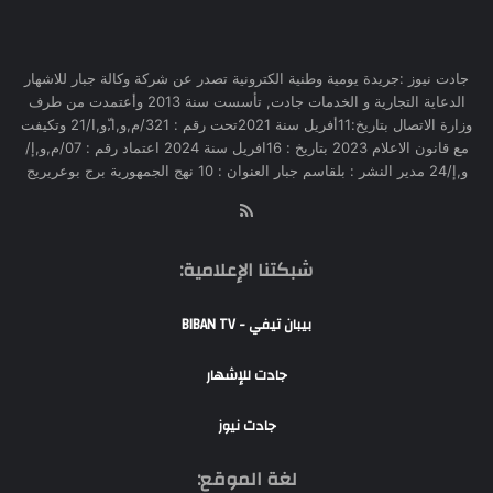
جادت نيوز :جريدة يومية وطنية الكترونية تصدر عن شركة وكالة جبار للاشهار
الدعاية التجارية و الخدمات جادت, تأسست سنة 2013 وأعتمدت من طرف
وزارة الاتصال بتاريخ:11أفريل سنة 2021تحت رقم : 321/م,و,ا,ّو,ا/21 وتكيفت
مع قانون الاعلام 2023 بتاريخ : 16افريل سنة 2024 اعتماد رقم : 07/م,و,إ/
و,إ/24 مدير النشر : بلقاسم جبار العنوان : 10 نهج الجمهورية برج بوعريريج
RSS
شبكتنا الإعلامية:
بيبان تيفي - BIBAN TV
جادت للإشهار
جادت نيوز
لغة الموقع: