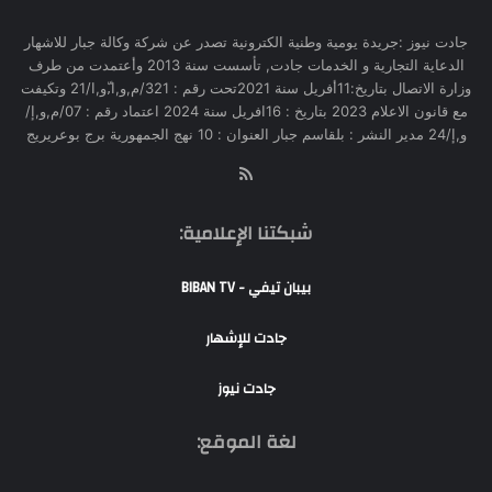
جادت نيوز :جريدة يومية وطنية الكترونية تصدر عن شركة وكالة جبار للاشهار
الدعاية التجارية و الخدمات جادت, تأسست سنة 2013 وأعتمدت من طرف
وزارة الاتصال بتاريخ:11أفريل سنة 2021تحت رقم : 321/م,و,ا,ّو,ا/21 وتكيفت
مع قانون الاعلام 2023 بتاريخ : 16افريل سنة 2024 اعتماد رقم : 07/م,و,إ/
و,إ/24 مدير النشر : بلقاسم جبار العنوان : 10 نهج الجمهورية برج بوعريريج
RSS
شبكتنا الإعلامية:
بيبان تيفي - BIBAN TV
جادت للإشهار
جادت نيوز
لغة الموقع: