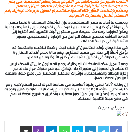
الطارف التعبير عن طموحاتهم في النهوض بمشاريعهم الاقتصادية، في إطار
دعم الوكالة الوطنية لترقية ودعم المقاولاتية (ANADE)، غير أن بعضهم
يصطدم بإشكالات تتعلّق بتأخر تسوية ملفاتهم أو تعطيل الإجراءات الإدارية، رغم
التزامهم الكامل بالمسارات القانونية.
وبحسب ما أفاد به بعض المستفيدين، فإن التأخيرات المسجلة لا ترتبط بنقص
في الوثائق أو خلل في الملفات، بل تعود – في تقديرهم – إلى تعقيدات إدارية
يمكن تجاوزها بإصلاحات بسيطة على مستوى آليات التسيير. كما أشاروا إلى
الحاجة الماسّة لتحسين قنوات التواصل بين الإدارة والمستفيدين، وتعزيز
الشفافية في دراسة الملفات.
في هذا الإطار، يؤكد المتابعون أن غياب آليات واضحة للتقييم والمتابعة قد
يؤدي أحيانًا إلى بطء في تنفيذ المشاريع، وهو ما لا يخدم أهداف الجهاز ولا
مساعي الدولة في تمكين الشباب من خلق الثروة وفرص العمل.
ومع تسجيل هذه الملاحظات الميدانية، يجمع المعنيون على أن الهدف ليس
الانتقاد، بل الدعوة إلى تطوير الأداء الإداري، عبر فتح قنوات حوار هادف بين
إدارة الوكالة والمستفيدين، وإشراك الفاعلين المحليين في وضع حلول واقعية
تعزز من نجاعة الجهاز.
إن وكالة “أناد” تبقى ركيزة أساسية في سياسة الدولة لدعم المقاولاتية، وهو
ما يستدعي تكاثف الجهود لتذليل الصعوبات، وإرساء آليات رقابة وتكوين وتوجيه
مستمر، بما يُمكّن الشباب من تجاوز العقبات وتحقيق مشاريع ناجعة تساهم
في دفع عجلة التنمية المحلية.
بوزرقي مروان
/">
LinkedIn
Skype
WhatsApp
Telegram
Viber
مشاركة عبر البريد