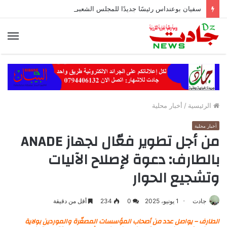
سفيان بوعنداس رئيسًا جديدًا للمجلس الشعبي الولائي بسطيف بالأغلبية
الق
الرئيسية
/
أخبار محلية
أخبار محلية
من أجل تطوير فعّال لجهاز ANADE
بالطارف: دعوة لإصلاح الآليات
وتشجيع الحوار
جادت
1 يونيو، 2025
0
234
أقل من دقيقة
الطارف – يواصل عدد من أصحاب المؤسسات المصغّرة والموردين بولاية