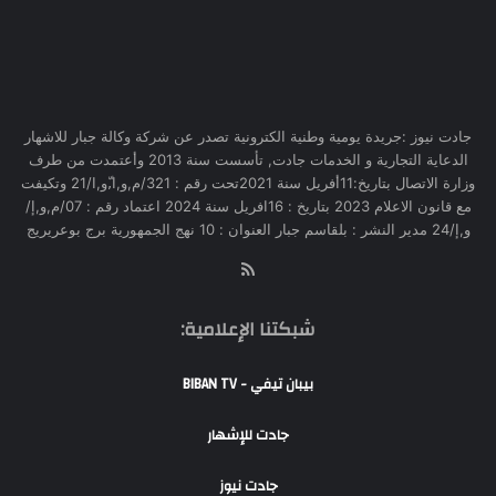
جادت نيوز :جريدة يومية وطنية الكترونية تصدر عن شركة وكالة جبار للاشهار
الدعاية التجارية و الخدمات جادت, تأسست سنة 2013 وأعتمدت من طرف
وزارة الاتصال بتاريخ:11أفريل سنة 2021تحت رقم : 321/م,و,ا,ّو,ا/21 وتكيفت
مع قانون الاعلام 2023 بتاريخ : 16افريل سنة 2024 اعتماد رقم : 07/م,و,إ/
و,إ/24 مدير النشر : بلقاسم جبار العنوان : 10 نهج الجمهورية برج بوعريريج
RSS
شبكتنا الإعلامية:
بيبان تيفي - BIBAN TV
جادت للإشهار
جادت نيوز