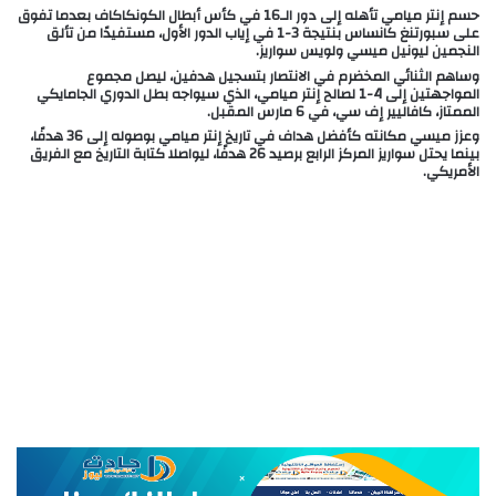
حسم إنتر ميامي تأهله إلى دور الـ16 في كأس أبطال الكونكاكاف بعدما تفوق
على سبورتنغ كانساس بنتيجة 3-1 في إياب الدور الأول، مستفيدًا من تألق
النجمين ليونيل ميسي ولويس سواريز.
وساهم الثنائي المخضرم في الانتصار بتسجيل هدفين، ليصل مجموع
المواجهتين إلى 4-1 لصالح إنتر ميامي، الذي سيواجه بطل الدوري الجامايكي
الممتاز، كافاليير إف سي، في 6 مارس المقبل.
وعزز ميسي مكانته كأفضل هداف في تاريخ إنتر ميامي بوصوله إلى 36 هدفًا،
بينما يحتل سواريز المركز الرابع برصيد 26 هدفًا، ليواصلا كتابة التاريخ مع الفريق
الأمريكي.