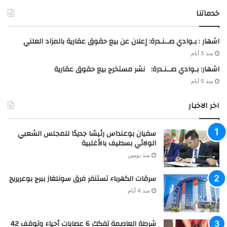
خدماتنا
اشهار : بـوادي صــنـدرة: إعلان عن بيع حقوق عقارية بالمزاد العلني
منذ 5 أيام
اشهار: بـوادي صــنـدرة: نشر مستخرج بيع حقوق عقارية
منذ 5 أيام
اخر الاخبار
سفيان بوعنداس رئيسًا جديدًا للمجلس الشعبي
الولائي بسطيف بالأغلبية
منذ يومين
سرقات الكهرباء تستنفر فرق سونلغاز ببرج بوعريريج
منذ 4 أيام
شرطة العاصمة تفكك 6 عصابات أحياء وتوقف 42