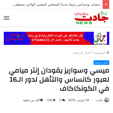
سفيان بوعنداس رئيسًا جديدًا للمجلس الشعبي الولائي بسطيف بالأغلبية
الق
الرئيسية
/
أخبار الرياضة
أخبار الرياضة
ميسي وسواريز يقودان إنتر ميامي
لعبور كانساس والتأهل لدور الـ16
في الكونكاكاف
جادت
26 فبراير، 2025
0
138
أقل من دقيقة