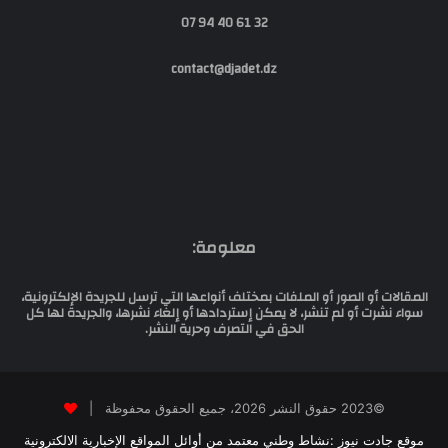
32 61 40 94 07
contact@djadet.dz
معلومة:
المقالات أو الصور أو الملفات بمختلف أنواعها التي ترسل للجريدة الإلكترونية،
سواء نشرت أو لم تنشر، لا يمكن إستردادها أو إلغاء نشرها، والجريدة لها كل
الحق في التصرف وحرية النشر.
©2023 حقوق النشر 2026، جميع الحقوق محفوظة |
موقع جادت نيوز :نشاط وطني معتمد من أوائل المواقع الإخبارية الالكترونية