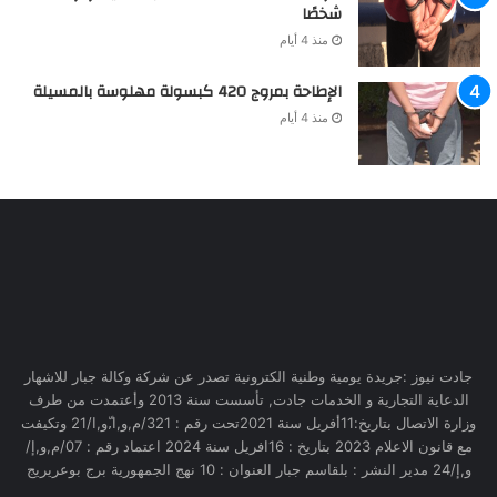
شخصًا
منذ 4 أيام
الإطاحة بمروج 420 كبسولة مهلوسة بالمسيلة
منذ 4 أيام
جادت نيوز :جريدة يومية وطنية الكترونية تصدر عن شركة وكالة جبار للاشهار
الدعاية التجارية و الخدمات جادت, تأسست سنة 2013 وأعتمدت من طرف
وزارة الاتصال بتاريخ:11أفريل سنة 2021تحت رقم : 321/م,و,ا,ّو,ا/21 وتكيفت
مع قانون الاعلام 2023 بتاريخ : 16افريل سنة 2024 اعتماد رقم : 07/م,و,إ/
و,إ/24 مدير النشر : بلقاسم جبار العنوان : 10 نهج الجمهورية برج بوعريريج