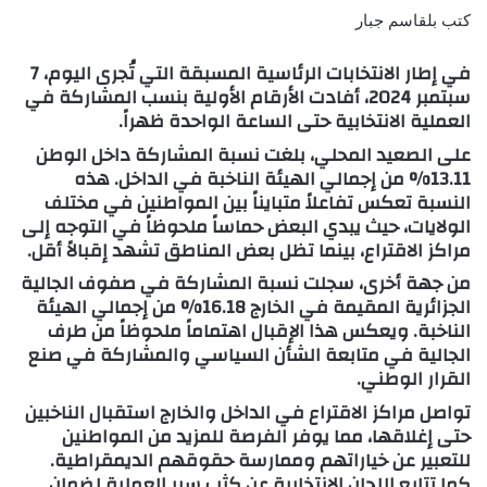
كتب بلقاسم جبار
في إطار الانتخابات الرئاسية المسبقة التي تُجرى اليوم، 7
سبتمبر 2024، أفادت الأرقام الأولية بنسب المشاركة في
العملية الانتخابية حتى الساعة الواحدة ظهراً.
على الصعيد المحلي، بلغت نسبة المشاركة داخل الوطن
13.11% من إجمالي الهيئة الناخبة في الداخل. هذه
النسبة تعكس تفاعلاً متبايناً بين المواطنين في مختلف
الولايات، حيث يبدي البعض حماساً ملحوظاً في التوجه إلى
مراكز الاقتراع، بينما تظل بعض المناطق تشهد إقبالاً أقل.
من جهة أخرى، سجلت نسبة المشاركة في صفوف الجالية
الجزائرية المقيمة في الخارج 16.18% من إجمالي الهيئة
الناخبة. ويعكس هذا الإقبال اهتماماً ملحوظاً من طرف
الجالية في متابعة الشأن السياسي والمشاركة في صنع
القرار الوطني.
تواصل مراكز الاقتراع في الداخل والخارج استقبال الناخبين
حتى إغلاقها، مما يوفر الفرصة للمزيد من المواطنين
للتعبير عن خياراتهم وممارسة حقوقهم الديمقراطية.
كما تتابع اللجان الانتخابية عن كثب سير العملية لضمان