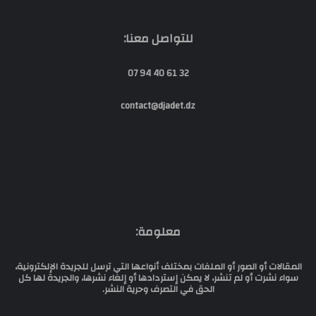
للتواصل معنا:
32 61 40 94 07
contact@djadet.dz
معلومة:
المقالات أو الصور أو الملفات بمختلف أنواعها التي ترسل للجريدة الإلكترونية،
سواء نشرت أو لم تنشر، لا يمكن إستردادها أو إلغاء نشرها، والجريدة لها كل
الحق في التصرف وحرية النشر.