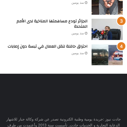
منذ يومين
الجزائر تودع مساهمتها المناخية لدى الأمم
المتحدة
منذ يومين
احتراق حافلة لنقل العمال في تبسة دون إصابات
منذ يومين
جادت نيوز :جريدة يومية وطنية الكترونية تصدر عن شركة وكالة جبار للاشهار
الدعاية التجارية و الخدمات جادت, تأسست سنة 2013 وأعتمدت من طرف