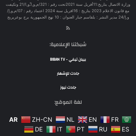
وزارة الاتصال بتاريخ:11أفريل سنة 2021تحت رقم : 321/م,و,ا,ّو,ا/21 وتكيفت
مع قانون الاعلام 2023 بتاريخ : 16افريل سنة 2024 اعتماد رقم : 07/م,و,إ/
و,إ/24 مدير النشر : بلقاسم جبار العنوان : 10 نهج الجمهورية برج بوعريريج
RSS
شبكتنا الإعلامية:
بيبان تيفي - BIBAN TV
جادت للإشهار
جادت نيوز
لغة الموقع:
AR
ZH-CN
NL
EN
FR
DE
IT
PT
RU
ES