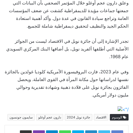
وعلق دارون عجم أوغلو خلال المؤتمر الصحفي بأن البيانات التي
جمعتها جماعات مؤيدة للديمقراطية كشفت عن ضعف المؤسسات
العامة وتراجع سيادة القانون في عدة دول. وأكد أهمية استعادة
الحكم الجيد والنظيف لتحقيق ديمقراطية شاملة للجميع.
تجدر الإشارة إلى أن جائزة نوبل في الاقتصاد ليست من الجوائز
الأصلية التي أطلقها ألفريد نوبل، بل أضافها البنك المركزي السويدي
عام 1968.
وفي عام 2023، فازت البروفيسورة الأمريكية كلوديا غولدين بالجائزة
نفسها لدراساتها حول مكانة المرأة في القوى العاملة. ويحصل
الفائزون بجائزة نوبل على قلادة ذهبية وشهادة تقديرية وحوالي
مليون دولار أمريكي.
/">
الوسوم
الاقتصاد
جائزة نوبل 2024
دارون عجم أوغلو
سايمون جونسون
LinkedIn
Skype
WhatsApp
Telegram
Viber
مشاركة عبر البريد