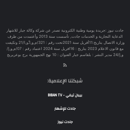
جادت نيوز :جريدة يومية وطنية الكترونية تصدر عن شركة وكالة جبار للاشهار
الدعاية التجارية و الخدمات جادت, تأسست سنة 2013 وأعتمدت من طرف
وزارة الاتصال بتاريخ:11أفريل سنة 2021تحت رقم : 321/م,و,ا,ّو,ا/21 وتكيفت
مع قانون الاعلام 2023 بتاريخ : 16افريل سنة 2024 اعتماد رقم : 07/م,و,إ/
و,إ/24 مدير النشر : بلقاسم جبار العنوان : 10 نهج الجمهورية برج بوعريريج
RSS
شبكتنا الإعلامية:
بيبان تيفي - BIBAN TV
جادت للإشهار
جادت نيوز