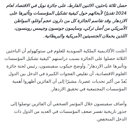
حصل ثلاثة باحثين، الاثنين الفارط، على جائزة نوبل في الاقتصاد لعام
2024 تقديرًا لأبحاثهم حول كيفية تشكيل المؤسسات وتأثيرها على
الازدهار. وقد تقاسم الجائزة كل من دارون عجم أوغلو، المواطن
الأمريكي من أصل تركي، وسايمون جونسون وجيمس روبنسون،
اللذين يحملان الجنسيتين الأمريكية والبريطانية.
أعلنت الأكاديمية الملكية السويدية للعلوم في ستوكهولم أن الباحثين
الثلاثة حصلوا على الجائزة بسبب دراستهم “كيفية تشكيل المؤسسات
وتأثيرها على الازدهار”. وأوضح جيكوب سفينسون، رئيس لجنة جائزة
العلوم الاقتصادية، أن تقليص الفجوات الكبيرة في الدخل بين الدول
يُعدّ من أكبر تحديات عصرنا، مشيرًا إلى أن الفائزين أظهروا أهمية
المؤسسات المجتمعية في تحقيق الازدهار.
وأضاف سفينسون خلال المؤتمر الصحفي أن الفائزين توصلوا إلى
جذور تاريخية تفسر ضعف المؤسسات في العديد من الدول ذات
الدخل المنخفض.