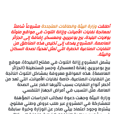
أطلقت
وزارة البيئة والطاقات المتجددة
مشروعاً شاملاً
لمعالجة نفايات الأميانت وإزالة التلوث في مواقع ملوثة
بولايات
البليدة
،
برج بوعريريج
، و
معسكر
، إضافة إلى
الجزائر
العاصمة
. المشروع يهدف إلى تخليص هذه المناطق من
النفايات الصناعية الخطرة التي تمثل تهديدًا لصحة السكان
والبيئة.
يشمل المشروع إزالة التلوث في
مفتاح (البليدة)
،
موقع
برج بوعريريج
،
زهانة (معسكر)
، و
جسر قسنطينة (الجزائر
العاصمة)
. هذه المواقع معروفة بمشاكل التلوث الناتجة
عن النفايات الصناعية، خاصة
نفايات الأميانت
، التي تعد من
أخطر أنواع النفايات بسبب تأثيرها الضار على الصحة
العامة، مثل التسبب في أمراض الجهاز التنفسي.
وزارة البيئة
وجهت دعوة لمكاتب الدراسات المؤهلة
للمشاركة في المشروع عبر
طلب عروض وطني مفتوح
،
يشترط وجود اعتماد بيئي صادر عن الوزارة وخبرة سابقة