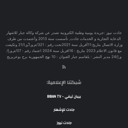
جادت نيوز :جريدة يومية وطنية الكترونية تصدر عن شركة وكالة جبار للاشهار
الدعاية التجارية و الخدمات جادت, تأسست سنة 2013 وأعتمدت من طرف
وزارة الاتصال بتاريخ:11أفريل سنة 2021تحت رقم : 321/م,و,ا,ّو,ا/21 وتكيفت
مع قانون الاعلام 2023 بتاريخ : 16افريل سنة 2024 اعتماد رقم : 07/م,و,إ/
و,إ/24 مدير النشر : بلقاسم جبار العنوان : 10 نهج الجمهورية برج بوعريريج
RSS
شبكتنا الإعلامية:
بيبان تيفي - BIBAN TV
جادت للإشهار
جادت نيوز