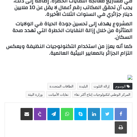
في مشاريع معالجة النفايات الخطرة. إضافة إلى ذلك،
يجب أن تحقق المكاتب
رقم أعمال لا يقل عن 10 ملايين
دينار جزائري
في السنوات الثلاث الأخيرة.
المشروع يهدف إلى تحسين جودة الحياة في الولايات
المتأثرة من خلال إزالة النفايات الخطرة التي تهدد صحة
السكان.
كما أنه يعزز من استخدام
التكنولوجيات النظيفة
ويعكس
التزام الجزائر بالمعايير البيئية العالمية.
الوسوم
إزالة التلوث
البليدة
الطاقات المتجددة
المركز الوطني لتكنولوجيات إنتاج أكثر نقاء
نفايات الأميانت
وزارة البيئة
LinkedIn
Skype
WhatsApp
Telegram
Viber
مشاركة عبر البريد
طباعة