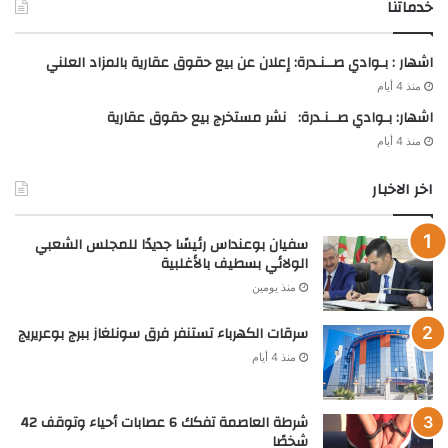
خدماتنا
اشهار : بـوادي صــنـدرة: إعلان عن بيع حقوق عقارية بالمزاد العلني
منذ 4 أيام
اشهار: بـوادي صــنـدرة: نشر مستخرج بيع حقوق عقارية
منذ 4 أيام
اخر الاخبار
سفيان بوعنداس رئيسًا جديدًا للمجلس الشعبي
الولائي بسطيف بالأغلبية
منذ يومين
سرقات الكهرباء تستنفر فرق سونلغاز ببرج بوعريريج
منذ 4 أيام
شرطة العاصمة تفكك 6 عصابات أحياء وتوقف 42
شخصًا