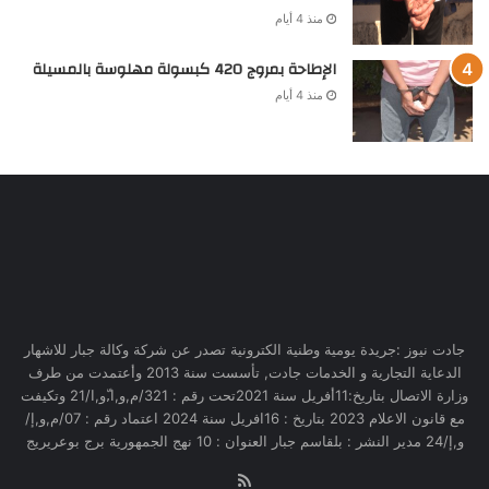
منذ 4 أيام
الإطاحة بمروج 420 كبسولة مهلوسة بالمسيلة
منذ 4 أيام
جادت نيوز :جريدة يومية وطنية الكترونية تصدر عن شركة وكالة جبار للاشهار
الدعاية التجارية و الخدمات جادت, تأسست سنة 2013 وأعتمدت من طرف
وزارة الاتصال بتاريخ:11أفريل سنة 2021تحت رقم : 321/م,و,ا,ّو,ا/21 وتكيفت
مع قانون الاعلام 2023 بتاريخ : 16افريل سنة 2024 اعتماد رقم : 07/م,و,إ/
و,إ/24 مدير النشر : بلقاسم جبار العنوان : 10 نهج الجمهورية برج بوعريريج
RSS