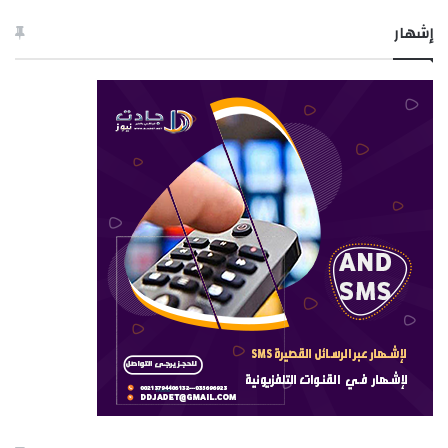
إشهار