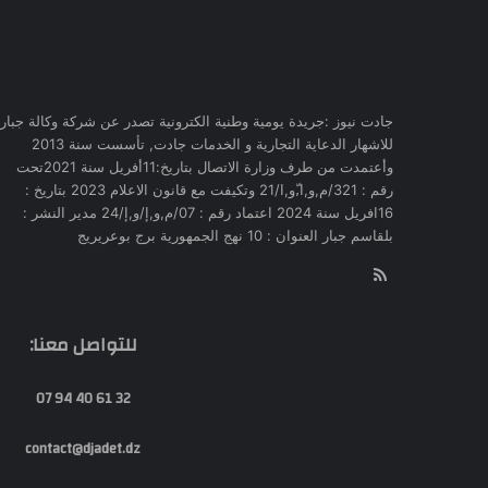
جادت نيوز :جريدة يومية وطنية الكترونية تصدر عن شركة وكالة جبار
للاشهار الدعاية التجارية و الخدمات جادت, تأسست سنة 2013
وأعتمدت من طرف وزارة الاتصال بتاريخ:11أفريل سنة 2021تحت
رقم : 321/م,و,ا,ّو,ا/21 وتكيفت مع قانون الاعلام 2023 بتاريخ :
16افريل سنة 2024 اعتماد رقم : 07/م,و,إ/و,إ/24 مدير النشر :
بلقاسم جبار العنوان : 10 نهج الجمهورية برج بوعريريج
RSS
للتواصل معنا:
32 61 40 94 07
contact@djadet.dz