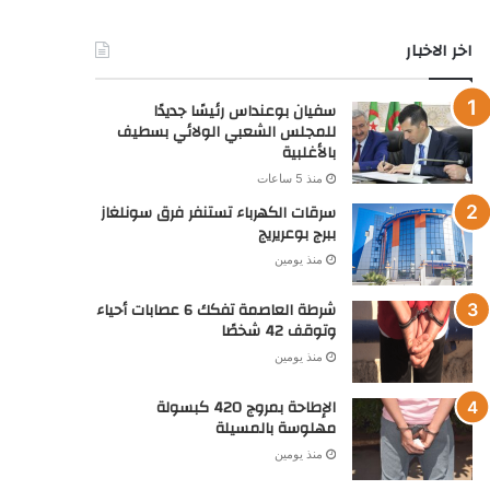
خدماتنا
اشهار : بـوادي صــنـدرة: إعلان عن بيع حقوق عقارية بالمزاد
العلني
منذ يومين
اشهار: بـوادي صــنـدرة: نشر مستخرج بيع حقوق عقارية
منذ يومين
اخر الاخبار
سفيان بوعنداس رئيسًا جديدًا
للمجلس الشعبي الولائي بسطيف