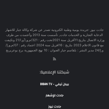
جادت نيوز :جريدة يومية وطنية الكترونية تصدر عن شركة وكالة جبار للاشهار
الدعاية التجارية و الخدمات جادت, تأسست سنة 2013 وأعتمدت من طرف
وزارة الاتصال بتاريخ:11أفريل سنة 2021تحت رقم : 321/م,و,ا,ّو,ا/21 وتكيفت
مع قانون الاعلام 2023 بتاريخ : 16افريل سنة 2024 اعتماد رقم : 07/م,و,إ/
و,إ/24 مدير النشر : بلقاسم جبار العنوان : 10 نهج الجمهورية برج بوعريريج
RSS
شبكتنا الإعلامية:
بيبان تيفي - BIBAN TV
جادت للإشهار
جادت نيوز