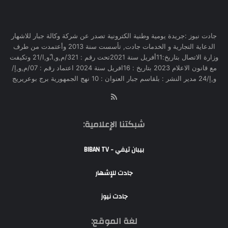
جادت نيوز :جريدة يومية وطنية الكترونية تصدر عن شركة وكالة جبار للاشهار
الدعاية التجارية و الخدمات جادت, تأسست سنة 2013 وأعتمدت من طرف
وزارة الاتصال بتاريخ:11أفريل سنة 2021تحت رقم : 321/م,و,ا,ّو,ا/21 وتكيفت
مع قانون الاعلام 2023 بتاريخ : 16افريل سنة 2024 اعتماد رقم : 07/م,و,إ/
و,إ/24 مدير النشر : بلقاسم جبار العنوان : 10 نهج الجمهورية برج بوعريريج
RSS
شبكتنا الإعلامية:
بيبان تيفي - BIBAN TV
جادت للإشهار
جادت نيوز
لغة الموقع: