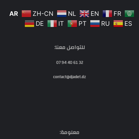
AR
ZH-CN
NL
EN
FR
DE
IT
PT
RU
ES
للتواصل معنا:
32 61 40 94 07
contact@djadet.dz
معلومة: