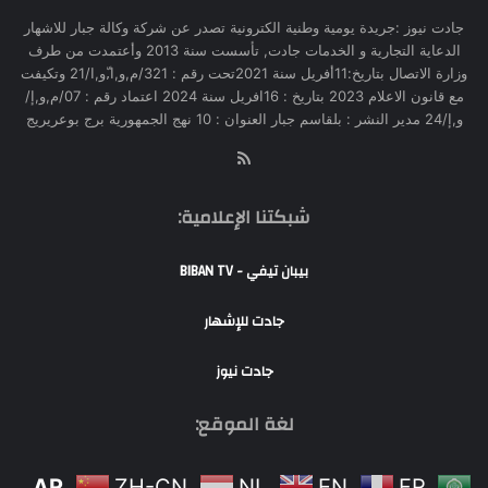
جادت نيوز :جريدة يومية وطنية الكترونية تصدر عن شركة وكالة جبار للاشهار
الدعاية التجارية و الخدمات جادت, تأسست سنة 2013 وأعتمدت من طرف
وزارة الاتصال بتاريخ:11أفريل سنة 2021تحت رقم : 321/م,و,ا,ّو,ا/21 وتكيفت
مع قانون الاعلام 2023 بتاريخ : 16افريل سنة 2024 اعتماد رقم : 07/م,و,إ/
و,إ/24 مدير النشر : بلقاسم جبار العنوان : 10 نهج الجمهورية برج بوعريريج
RSS
شبكتنا الإعلامية:
بيبان تيفي - BIBAN TV
جادت للإشهار
جادت نيوز
لغة الموقع:
AR
ZH-CN
NL
EN
FR