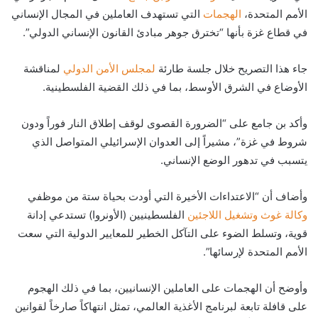
الأمم المتحدة،
الهجمات
التي تستهدف العاملين في المجال الإنساني
في قطاع غزة بأنها “تخترق جوهر مبادئ القانون الإنساني الدولي”.
جاء هذا التصريح خلال جلسة طارئة
لمجلس الأمن الدولي
لمناقشة
الأوضاع في الشرق الأوسط، بما في ذلك القضية الفلسطينية.
وأكد بن جامع على “الضرورة القصوى لوقف إطلاق النار فوراً ودون
شروط في غزة”، مشيراً إلى العدوان الإسرائيلي المتواصل الذي
يتسبب في تدهور الوضع الإنساني.
وأضاف أن “الاعتداءات الأخيرة التي أودت بحياة ستة من موظفي
وكالة غوث وتشغيل اللاجئين
الفلسطينيين (الأونروا) تستدعي إدانة
قوية، وتسلط الضوء على التآكل الخطير للمعايير الدولية التي سعت
الأمم المتحدة لإرسائها”.
وأوضح أن الهجمات على العاملين الإنسانيين، بما في ذلك الهجوم
على قافلة تابعة لبرنامج الأغذية العالمي، تمثل انتهاكاً صارخاً لقوانين