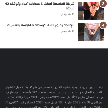
شرطة العاصمة تفكك 6 عصابات أحياء وتوقف 42
شخصًا
منذ يومين
الإطاحة بمروج 420 كبسولة مهلوسة بالمسيلة
منذ يومين
جادت نيوز :جريدة يومية وطنية الكترونية تصدر عن شركة وكالة جبار للاشهار
الدعاية التجارية و الخدمات جادت, تأسست سنة 2013 وأعتمدت من طرف
وزارة الاتصال بتاريخ:11أفريل سنة 2021تحت رقم : 321/م,و,ا,ّو,ا/21 وتكيفت
مع قانون الاعلام 2023 بتاريخ : 16افريل سنة 2024 اعتماد رقم : 07/م,و,إ/
و,إ/24 مدير النشر : بلقاسم جبار العنوان : 10 نهج الجمهورية برج بوعريريج