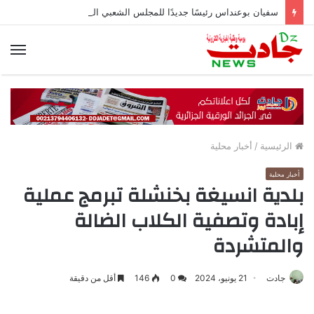
سفيان بوعنداس رئيسًا جديدًا للمجلس الشعبي الولائي بسطيف بالأغلبية
الق
الرئيسية
/
أخبار محلية
أخبار محلية
بلدية انسيغة بخنشلة تبرمج عملية
إبادة وتصفية الكلاب الضالة
والمتشردة
جادت
21 يونيو، 2024
0
146
أقل من دقيقة