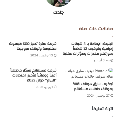
جادت
مقالات ذات صلة
البليدة: الإطاحة بـ 4 شبكات
شرطة مقرة تحجز 600 كبسولة
إجرامية وتوقيف 12 شخصاً
مهلوسة وتوقف مروجيها
بحوزتهم مخدرات ومؤثرات عقلية
13 نوفمبر، 2024
منذ 3 أسابيع
شرطة مستغانم تسطّر مخططاً
أمنياً ووقائياً لتأمين امتحانات
“البيام” جوان 2025
توقيف سارق هواتف نقالة
1 يونيو، 2025
بموقف حافلات مستغانم
27 نوفمبر، 2024
اترك تعليقاً