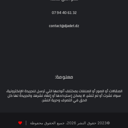
32 61 40 94 07
contact@djadet.dz
معلومة:
المقالات أو الصور أو الملفات بمختلف أنواعها التي ترسل للجريدة الإلكترونية،
سواء نشرت أو لم تنشر، لا يمكن إستردادها أو إلغاء نشرها، والجريدة لها كل
الحق في التصرف وحرية النشر.
©2023 حقوق النشر 2026، جميع الحقوق محفوظة |