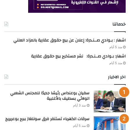
خدماتنا
اشهار : بـوادي صــنـدرة: إعلان عن بيع حقوق عقارية بالمزاد العلني
منذ 5 أيام
اشهار: بـوادي صــنـدرة: نشر مستخرج بيع حقوق عقارية
منذ 5 أيام
اخر الاخبار
سفيان بوعنداس رئيسًا جديدًا للمجلس الشعبي
الولائي بسطيف بالأغلبية
منذ 3 أيام
سرقات الكهرباء تستنفر فرق سونلغاز ببرج بوعريريج
منذ 5 أيام