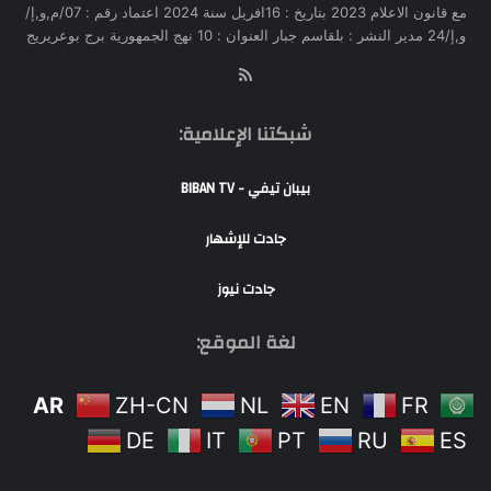
مع قانون الاعلام 2023 بتاريخ : 16افريل سنة 2024 اعتماد رقم : 07/م,و,إ/
و,إ/24 مدير النشر : بلقاسم جبار العنوان : 10 نهج الجمهورية برج بوعريريج
RSS
شبكتنا الإعلامية:
بيبان تيفي - BIBAN TV
جادت للإشهار
جادت نيوز
لغة الموقع:
AR
ZH-CN
NL
EN
FR
DE
IT
PT
RU
ES