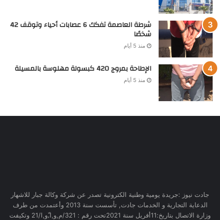
شرطة العاصمة تفكك 6 عصابات أحياء وتوقف 42
شخصًا
منذ 5 أيام
الإطاحة بمروج 420 كبسولة مهلوسة بالمسيلة
منذ 5 أيام
جادت نيوز :جريدة يومية وطنية الكترونية تصدر عن شركة وكالة جبار للاشهار
الدعاية التجارية و الخدمات جادت, تأسست سنة 2013 وأعتمدت من طرف
وزارة الاتصال بتاريخ:11أفريل سنة 2021تحت رقم : 321/م,و,ا,ّو,ا/21 وتكيفت