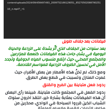
content/uploads/2024/09/458497493_2009752166129051_85270502088780251
10_n.mp4?_=1
فيضانات بعد جفاف طويل
بعد سنوات من الجفاف الذي أثّر بشدة على الزراعة والحياة
اليومية في بشار، جاءت هذه الفيضانات كنعمة للمزارعين
والمجتمع المحلي، حيث ارتفع منسوب المياه الجوفية وتجدد
الأمل في تحسين الظروف الزراعية للمواسم القادمة.
ومع ذلك، لم تخلُ هذه الأمطار من بعض الأضرار، حيث
غمرت المنازل وتسببت في قطع بعض الطرق.
ردود فعل متباينة بين الفرح والقلق
ردود الفعل في المجتمع كانت متباينة. فبينما رأى البعض
أن هذه الفيضانات بمثابة بشارة خير، انتقد آخرون سلوك
الشباب الذين قرروا السباحة في الوادي، محذرين من
مخاطر التيارات القوية والمياه الملوثة.