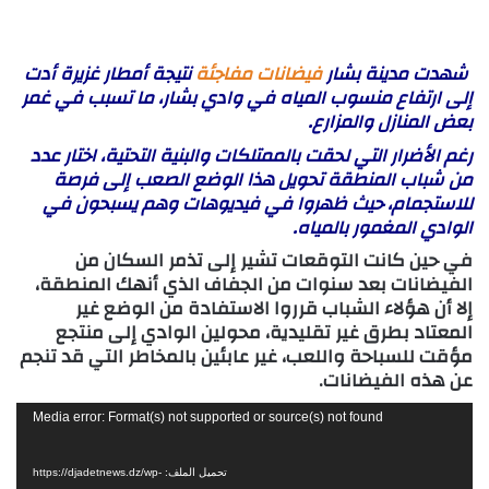
شهدت مدينة بشار
فيضانات مفاجئة
نتيجة أمطار غزيرة أدت
إلى ارتفاع منسوب المياه في وادي بشار، ما تسبب في غمر
بعض المنازل والمزارع.
رغم الأضرار التي لحقت بالممتلكات والبنية التحتية، اختار عدد
من شباب المنطقة تحويل هذا الوضع الصعب إلى فرصة
للاستجمام، حيث ظهروا في فيديوهات وهم يسبحون في
الوادي المغمور بالمياه.
في حين كانت التوقعات تشير إلى تذمر السكان من
الفيضانات بعد سنوات من الجفاف الذي أنهك المنطقة،
إلا أن هؤلاء الشباب قرروا الاستفادة من الوضع غير
المعتاد بطرق غير تقليدية، محولين الوادي إلى منتجع
مؤقت للسباحة واللعب، غير عابئين بالمخاطر التي قد تنجم
عن هذه الفيضانات.
مشغل
Media error: Format(s) not supported or source(s) not found
الفيديو
تحميل الملف: https://djadetnews.dz/wp-