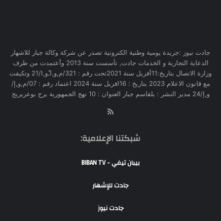
جادت نيوز :جريدة يومية وطنية الكترونية تصدر عن شركة وكالة جبار للاشهار
الدعاية التجارية و الخدمات جادت, تأسست سنة 2013 وأعتمدت من طرف
وزارة الاتصال بتاريخ:11أفريل سنة 2021تحت رقم : 321/م,و,ا,ّو,ا/21 وتكيفت
مع قانون الاعلام 2023 بتاريخ : 16افريل سنة 2024 اعتماد رقم : 07/م,و,إ/
و,إ/24 مدير النشر : بلقاسم جبار العنوان : 10 نهج الجمهورية برج بوعريريج
RSS
شبكتنا الإعلامية:
بيبان تيفي - BIBAN TV
جادت للإشهار
جادت نيوز