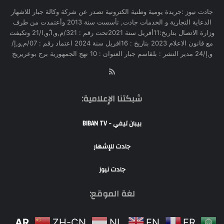
جادت نيوز :جريدة يومية وطنية الكترونية تصدر عن شركة وكالة جبار للاشهار
الدعاية التجارية و الخدمات جادت, تأسست سنة 2013 وأعتمدت من طرف
وزارة الاتصال بتاريخ:11أفريل سنة 2021تحت رقم : 321/م,و,ا,ّو,ا/21 وتكيفت
مع قانون الاعلام 2023 بتاريخ : 16افريل سنة 2024 اعتماد رقم : 07/م,و,إ/
و,إ/24 مدير النشر : بلقاسم جبار العنوان : 10 نهج الجمهورية برج بوعريريج
RSS
شبكتنا الإعلامية:
بيبان تيفي - BIBAN TV
جادت للإشهار
جادت نيوز
لغة الموقع:
AR
ZH-CN
NL
EN
FR