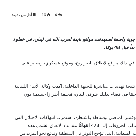
0
116
أقل من دقيقة
 جوية واسعة استهدفت مواقع تابعة لحزب الله في لبنان، في خطوة
48 يومًا.
ا في ذلك مواقع لإطلاق الصواريخ، وموقع عسكري، ومعابر على
ة تهديدات مباشرة للجبهة الداخلية، أكدت وكالة الأنباء اللبنانية
نتا
في قضاء بعلبك شرقي لبنان، مُخلفة أضرارًا جسيمة دون
لنار المبرم في 27 تشرين الثاني/ نوفمبر الماضي بوساطة واشنطن، استمرت انتهاكات الاحتلال التي
الي الخروقات إلى
473 انتهاكًا
منذ بدء الاتفاق. تشمل هذه
 الميدانية، التي تؤجج التوتر في المنطقة وتدفع نحو المزيد من