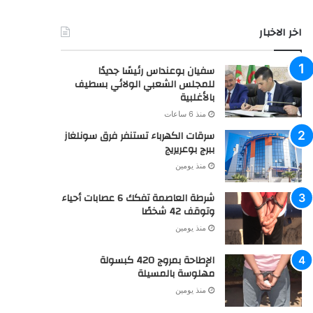
خدماتنا
اشهار : بـوادي صــنـدرة: إعلان عن بيع حقوق عقارية بالمزاد
العلني
منذ يومين
اشهار: بـوادي صــنـدرة: نشر مستخرج بيع حقوق عقارية
منذ يومين
اخر الاخبار
سفيان بوعنداس رئيسًا جديدًا
للمجلس الشعبي الولائي بسطيف