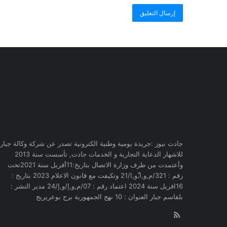
جادت نيوز :جريدة يومية وطنية الكترونية تصدر عن شركة وكالة جبار
للاشهار الدعاية التجارية و الخدمات جادت, تأسست سنة 2013
وأعتمدت من طرف وزارة الاتصال بتاريخ:11أفريل سنة 2021تحت
رقم : 321/م,و,ا,ّو,ا/21 وتكيفت مع قانون الاعلام 2023 بتاريخ :
16افريل سنة 2024 اعتماد رقم : 07/م,و,إ/و,إ/24 مدير النشر :
بلقاسم جبار العنوان : 10 نهج الجمهورية برج بوعريريج
RSS