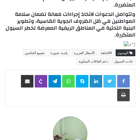
المتضررة.
وتتواصل الدعوات لاتخاذ إجراءات فعالة لضمان سلامة
المواطنين في ظل الظروف الجوية القاسية، وتطوير
البنية التحتية في المناطق الريفية المعرضة لخطر السيول
المتكررة.
/">
الوسوم
#الجلفة
الأمطار الغزيرة
بلدية عمورة
تشييع الجثامين
حادث السيول
دعم العائلات المنكوبة
LinkedIn
Skype
WhatsApp
Telegram
Viber
مشاركة عبر البريد
طباعة