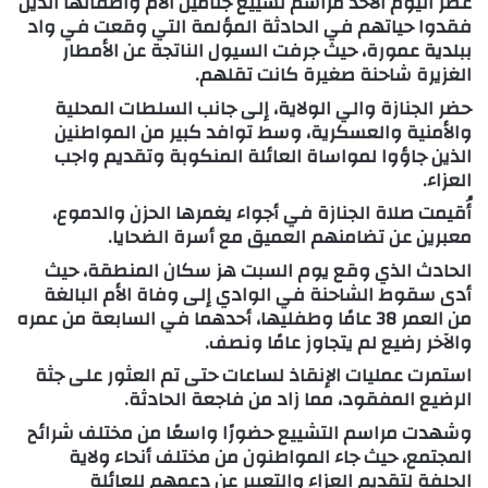
عصر اليوم الأحد مراسم تشييع جثامين الأم وأطفالها الذين
فقدوا حياتهم في الحادثة المؤلمة التي وقعت في واد
ببلدية عمورة، حيث جرفت السيول الناتجة عن الأمطار
الغزيرة شاحنة صغيرة كانت تقلهم.
حضر الجنازة والي الولاية، إلى جانب السلطات المحلية
والأمنية والعسكرية، وسط توافد كبير من المواطنين
الذين جاؤوا لمواساة العائلة المنكوبة وتقديم واجب
العزاء.
أُقيمت صلاة الجنازة في أجواء يغمرها الحزن والدموع،
معبرين عن تضامنهم العميق مع أسرة الضحايا.
الحادث الذي وقع يوم السبت هز سكان المنطقة، حيث
أدى سقوط الشاحنة في الوادي إلى وفاة الأم البالغة
من العمر 38 عامًا وطفليها، أحدهما في السابعة من عمره
والآخر رضيع لم يتجاوز عامًا ونصف.
استمرت عمليات الإنقاذ لساعات حتى تم العثور على جثة
الرضيع المفقود، مما زاد من فاجعة الحادثة.
وشهدت مراسم التشييع حضورًا واسعًا من مختلف شرائح
المجتمع، حيث جاء المواطنون من مختلف أنحاء ولاية
الجلفة لتقديم العزاء والتعبير عن دعمهم للعائلة