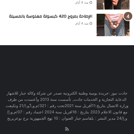
منذ 4 أيام
الإطاحة بمروج 420 كبسولة مهلوسة بالمسيلة
منذ 4 أيام
جادت نيوز :جريدة يومية وطنية الكترونية تصدر عن شركة وكالة جبار للاشهار
الدعاية التجارية و الخدمات جادت, تأسست سنة 2013 وأعتمدت من طرف
وزارة الاتصال بتاريخ:11أفريل سنة 2021تحت رقم : 321/م,و,ا,ّو,ا/21 وتكيفت
مع قانون الاعلام 2023 بتاريخ : 16افريل سنة 2024 اعتماد رقم : 07/م,و,إ/
و,إ/24 مدير النشر : بلقاسم جبار العنوان : 10 نهج الجمهورية برج بوعريريج
RSS