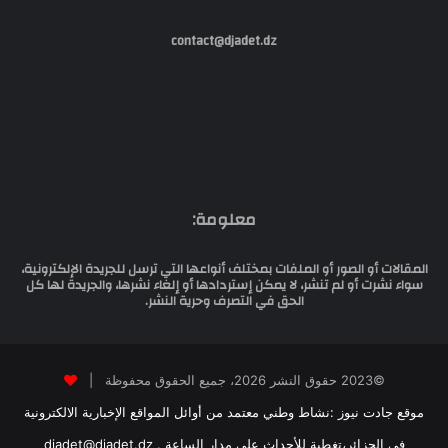
contact@djadet.dz
معلومة:
المقالات أو الصور أو الملفات بمختلف أنواعها التي ترسل للجريدة الإلكترونية،
سواء نشرت أو لم تنشر، لا يمكن إستردادها أو إلغاء نشرها، والجريدة لها كل
الحق في التصرف وحرية النشر.
©2023 حقوق النشر 2026، جميع الحقوق محفوظة |
موقع جادت نيوز :نشاط وطني معتمد من أوائل المواقع الإخبارية الالكترونية
في الجزائر،تغطية للأحداث على مدار الساعة . djadet@djadet.dz