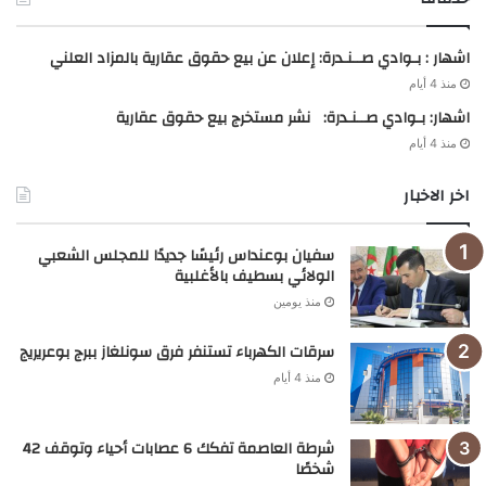
اشهار : بـوادي صــنـدرة: إعلان عن بيع حقوق عقارية بالمزاد العلني
منذ 4 أيام
اشهار: بـوادي صــنـدرة: نشر مستخرج بيع حقوق عقارية
منذ 4 أيام
اخر الاخبار
سفيان بوعنداس رئيسًا جديدًا للمجلس الشعبي
الولائي بسطيف بالأغلبية
منذ يومين
سرقات الكهرباء تستنفر فرق سونلغاز ببرج بوعريريج
منذ 4 أيام
شرطة العاصمة تفكك 6 عصابات أحياء وتوقف 42
شخصًا