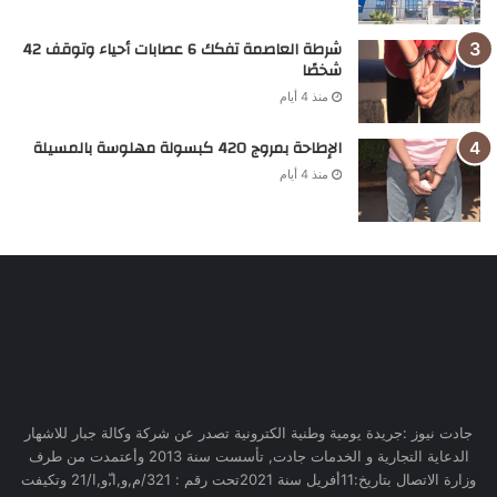
شرطة العاصمة تفكك 6 عصابات أحياء وتوقف 42
شخصًا
منذ 4 أيام
الإطاحة بمروج 420 كبسولة مهلوسة بالمسيلة
منذ 4 أيام
جادت نيوز :جريدة يومية وطنية الكترونية تصدر عن شركة وكالة جبار للاشهار
الدعاية التجارية و الخدمات جادت, تأسست سنة 2013 وأعتمدت من طرف
وزارة الاتصال بتاريخ:11أفريل سنة 2021تحت رقم : 321/م,و,ا,ّو,ا/21 وتكيفت