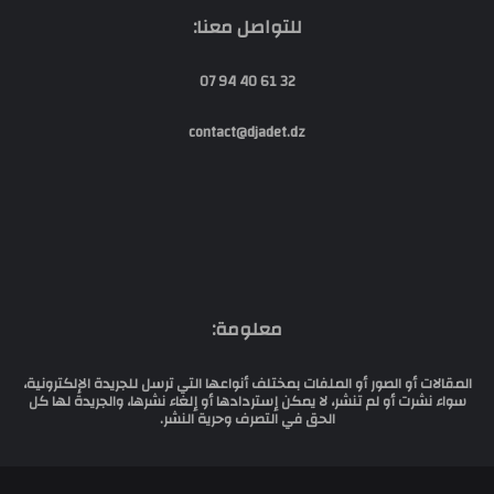
للتواصل معنا:
32 61 40 94 07
contact@djadet.dz
معلومة:
المقالات أو الصور أو الملفات بمختلف أنواعها التي ترسل للجريدة الإلكترونية،
سواء نشرت أو لم تنشر، لا يمكن إستردادها أو إلغاء نشرها، والجريدة لها كل
الحق في التصرف وحرية النشر.