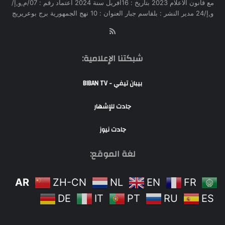
مع قانون الاعلام 2023 بتاريخ : 16افريل سنة 2024 اعتماد رقم : 07/م,و,إ/
و,إ/24 مدير النشر : بلقاسم جبار العنوان : 10 نهج الجمهورية برج بوعريريج
RSS
شبكتنا الإعلامية:
بيبان تيفي - BIBAN TV
جادت للإشهار
جادت نيوز
لغة الموقع:
AR
ZH-CN
NL
EN
FR
DE
IT
PT
RU
ES