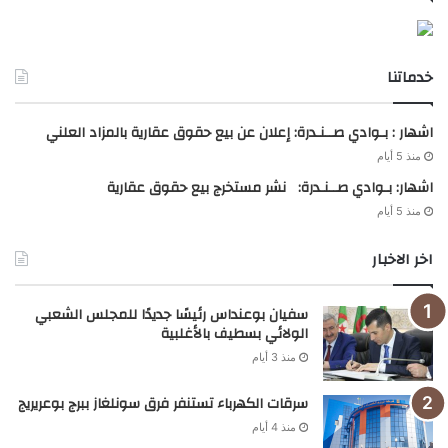
خدماتنا
اشهار : بـوادي صــنـدرة: إعلان عن بيع حقوق عقارية بالمزاد العلني
منذ 5 أيام
اشهار: بـوادي صــنـدرة: نشر مستخرج بيع حقوق عقارية
منذ 5 أيام
اخر الاخبار
سفيان بوعنداس رئيسًا جديدًا للمجلس الشعبي
الولائي بسطيف بالأغلبية
منذ 3 أيام
سرقات الكهرباء تستنفر فرق سونلغاز ببرج بوعريريج
منذ 4 أيام