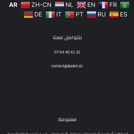
AR
ZH-CN
NL
EN
FR
DE
IT
PT
RU
ES
للتواصل معنا:
32 61 40 94 07
contact@djadet.dz
معلومة: