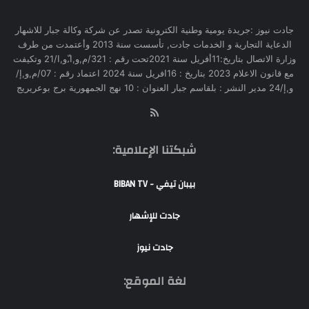
جادت نيوز :جريدة يومية وطنية الكترونية تصدر عن شركة وكالة جبار للاشهار
الدعاية التجارية و الخدمات جادت, تأسست سنة 2013 وأعتمدت من طرف
وزارة الاتصال بتاريخ:11أفريل سنة 2021تحت رقم : 321/م,و,ا,ّو,ا/21 وتكيفت
مع قانون الاعلام 2023 بتاريخ : 16افريل سنة 2024 اعتماد رقم : 07/م,و,إ/
و,إ/24 مدير النشر : بلقاسم جبار العنوان : 10 نهج الجمهورية برج بوعريريج
RSS
شبكتنا الإعلامية:
بيبان تيفي - BIBAN TV
جادت للإشهار
جادت نيوز
لغة الموقع: