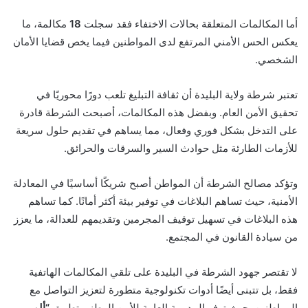
أما المكالمات المتعلقة بحالات الاختفاء فقد سجلت
18
مكالمة، ما
يعكس الحس الأمني المرتفع لدى المواطنين فيما يخص قضايا الأمان
الشخصي.
تعتبر شرطة ولاية البليدة أن ثقافة التبليغ تلعب دورًا محوريًا في
تحقيق الأمن العام. وبفضل هذه المكالمات، أصبحت الشرطة قادرة
على التدخل بشكل فوري وفعال، مما يساهم في تقديم حلول سريعة
للأزمات الطارئة مثل حوادث السير والسرقات والحرائق.
وتؤكد مصالح الشرطة أن المواطن أصبح شريكًا أساسيًا في المعادلة
الأمنية، حيث تساهم البلاغات في توفير بيئة أكثر أمانًا. كما تساهم
هذه البلاغات في تسهيل توقيف المجرمين وتقديمهم للعدالة، ما يعزز
من سيادة القانون في المجتمع.
لا تقتصر جهود الشرطة في البليدة على تلقي المكالمات الهاتفية
فقط، بل تتبنى أيضًا أدوات تكنولوجية متطورة لتعزيز التواصل مع
المواطنين. حيث توفر المديرية العامة للأمن الوطني تطبيق
“ألو