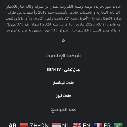
جادت نيوز :جريدة يومية وطنية الكترونية تصدر عن شركة وكالة جبار للاشهار
الدعاية التجارية و الخدمات جادت, تأسست سنة 2013 وأعتمدت من طرف
وزارة الاتصال بتاريخ:11أفريل سنة 2021تحت رقم : 321/م,و,ا,ّو,ا/21 وتكيفت
مع قانون الاعلام 2023 بتاريخ : 16افريل سنة 2024 اعتماد رقم : 07/م,و,إ/
و,إ/24 مدير النشر : بلقاسم جبار العنوان : 10 نهج الجمهورية برج بوعريريج
RSS
شبكتنا الإعلامية:
بيبان تيفي - BIBAN TV
جادت للإشهار
جادت نيوز
لغة الموقع:
AR
ZH-CN
NL
EN
FR