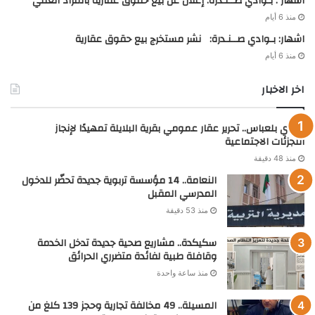
اشهار : بـوادي صــنـدرة: إعلان عن بيع حقوق عقارية بالمزاد العلني
منذ 6 أيام
اشهار: بـوادي صــنـدرة: نشر مستخرج بيع حقوق عقارية
منذ 6 أيام
اخر الاخبار
سيدي بلعباس.. تحرير عقار عمومي بقرية البلايلة تمهيدًا لإنجاز
التجزئات الاجتماعية
منذ 48 دقيقة
النعامة.. 14 مؤسسة تربوية جديدة تحضّر للدخول
المدرسي المقبل
منذ 53 دقيقة
سكيكدة.. مشاريع صحية جديدة تدخل الخدمة
وقافلة طبية لفائدة متضرري الحرائق
منذ ساعة واحدة
المسيلة.. 49 مخالفة تجارية وحجز 139 كلغ من