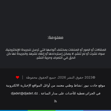
معلومة:
المقالات أو الصور أو الملفات بمختلف أنواعها التي ترسل للجريدة الإلكترونية،
سواء نشرت أو لم تنشر، لا يمكن إستردادها أو إلغاء نشرها، والجريدة لها كل
الحق في التصرف وحرية النشر.
©2023 حقوق النشر 2026، جميع الحقوق محفوظة |
موقع جادت نيوز :نشاط وطني معتمد من أوائل المواقع الإخبارية الالكترونية
في الجزائر،تغطية للأحداث على مدار الساعة . djadet@djadet.dz
RSS