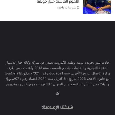
اللحوم الفاسدة خلال جويلية
منذ ساعة واحدة
جادت نيوز :جريدة يومية وطنية الكترونية تصدر عن شركة وكالة جبار للاشهار
الدعاية التجارية و الخدمات جادت, تأسست سنة 2013 وأعتمدت من طرف
وزارة الاتصال بتاريخ:11أفريل سنة 2021تحت رقم : 321/م,و,ا,ّو,ا/21 وتكيفت
مع قانون الاعلام 2023 بتاريخ : 16افريل سنة 2024 اعتماد رقم : 07/م,و,إ/
و,إ/24 مدير النشر : بلقاسم جبار العنوان : 10 نهج الجمهورية برج بوعريريج
RSS
شبكتنا الإعلامية: