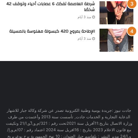
شرطة العاصمة تفكك 6 عصابات أحياء وتوقف 42
شخصًا
منذ 3 أيام
الإطاحة بمروج 420 كبسولة مهلوسة بالمسيلة
منذ 3 أيام
جادت نيوز :جريدة يومية وطنية الكترونية تصدر عن شركة وكالة جبار للاشهار
الدعاية التجارية و الخدمات جادت, تأسست سنة 2013 وأعتمدت من طرف
وزارة الاتصال بتاريخ:11أفريل سنة 2021تحت رقم : 321/م,و,ا,ّو,ا/21 وتكيفت
مع قانون الاعلام 2023 بتاريخ : 16افريل سنة 2024 اعتماد رقم : 07/م,و,إ/
و,إ/24 مدير النشر : بلقاسم جبار العنوان : 10 نهج الجمهورية برج بوعريريج