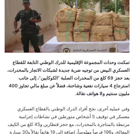
تمكنت وحدات المجموعة الإقليمية للدرك الوطني التابعة للقطاع
العسكري البيض من توجيه ضربة جديدة لشبكات الاتجار بالمخدرات،
بعد حجز 69 كلغ من المخدرات الصلبة “الكوكايين”، إلى جانب
استرجاع 4 سيارات نفعية وشاحنة، فضلاً عن مبلغ مالي تجاوز 400
مليون سنتيم و8 هواتف نقالة.
وفي عملية أخرى، نجح أفراد الدرك الوطني بالقطاع العسكري
معسكر في توقيف 5 أشخاص متورطين في نشاطات إجرامية
مرتبطة بالمتاجرة بالمخدرات، مع حجز قنطارين و45 كلغ من الكيف
المعالج، و196 قرصاً مهلوساً، إضافة إلى 19 هاتفاً نقالاً و30 سيارة